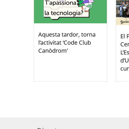
Aquesta tardor, torna
El 
l’activitat ‘Code Club
Cen
Canòdrom’
L’E
d’U
cur