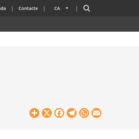
Cercador
ada
Contacte
CA
Llista les accions addicionals
Share
X
Facebook
Telegram
WhatsApp
Email