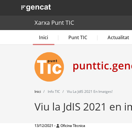
. Obre en una nova finestra.
Xarxa Punt TIC
Inici
Punt TIC
Actualitat
Inici
Info TIC
Viu La JdIS 2021 En Imatges!
Viu la JdIS 2021 en 
13/12/2021
-
Oficina Tècnica