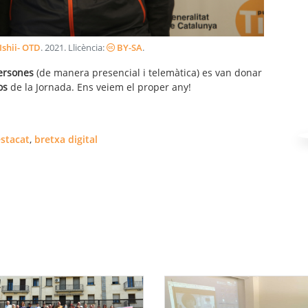
Ishii- OTD
.
2021
. Llicència:
BY-SA
.
ersones
(de manera presencial i telemàtica) es van donar
os
de la Jornada. Ens veiem el proper any!
stacat
,
bretxa digital