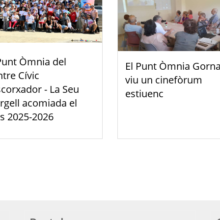
Punt Òmnia del
El Punt Òmnia Gorna
tre Cívic
viu un cinefòrum
scorxador - La Seu
estiuenc
rgell acomiada el
s 2025-2026