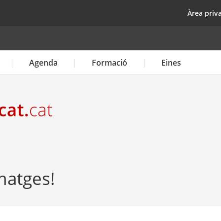
Vés
top
Àrea priv
al
contingut
Agenda
Formació
Eines
imatges!