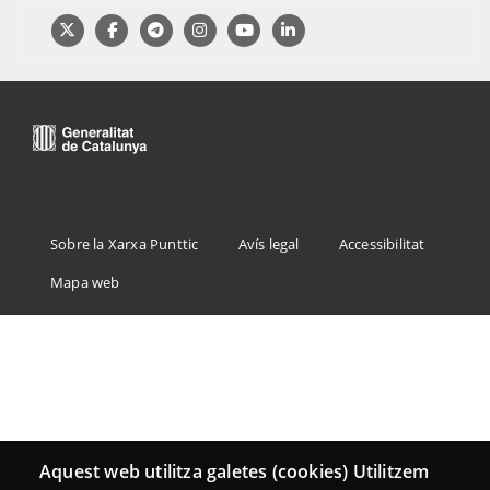
Menu
Sobre la Xarxa Punttic
Avís legal
Accessibilitat
Footer
Mapa web
Aquest web utilitza galetes (cookies) Utilitzem