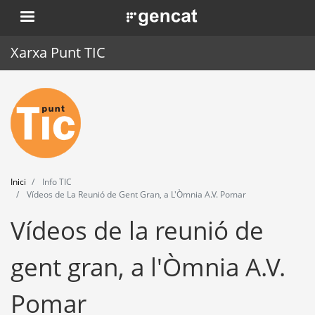
Vés
. Obre en una nova finestra.
al
contingut
Xarxa Punt TIC
Inici
Punt TIC
Actualitat
Inici
Info TIC
Agenda
Vídeos de La Reunió de Gent Gran, a L'Òmnia A.V. Pomar
Vídeos de la reunió de
Formació
Eines
gent gran, a l'Òmnia A.V.
Pomar