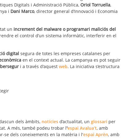
tiques Digitals i Administració Pública,
Oriol Torruella
,
unya i
Dani Marco
, director general d’Innovació i Economia
tat un
increment del malware o programari maliciós del
endre el control d’un sistema informàtic, interferir en el
ió digital
segura de totes les empreses catalanes per
t econòmica
en el context actual. La campanya es pot seguir
bersegur
i a través d'aquest
web
. La iniciativa s’estructura
tegir
dascun dels àmbits,
notícies
d’actualitat, un
glossari
per
tat. A més, també podeu trobar l
'
espai
Avalua’t
, amb
-se dels coneixements en la matèria i l'
espai Aprèn
, amb