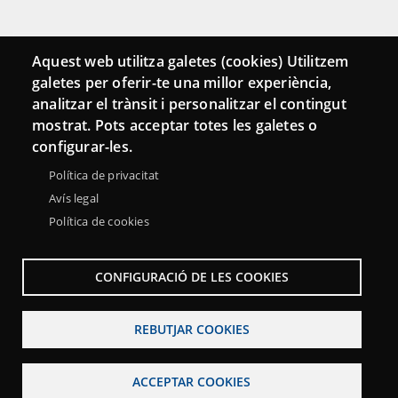
Connecta
Aquest web utilitza galetes (cookies) Utilitzem
galetes per oferir-te una millor experiència,
Bustia de contacte
analitzar el trànsit i personalitzar el contingut
Butlletins
mostrat. Pots acceptar totes les galetes o
configurar-les.
Política de privacitat
Avís legal
Política de cookies
CONFIGURACIÓ DE LES COOKIES
REBUTJAR COOKIES
Menu
Sobre la Xarxa Punttic
Avís legal
Accessibilitat
Footer
ACCEPTAR COOKIES
Mapa web