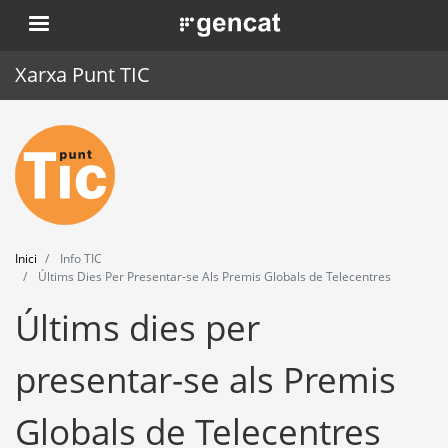
Vés
. Obre en una nova finestra.
al
contingut
Xarxa Punt TIC
Inici
Punt TIC
Actualitat
Inici
Info TIC
Agenda
Últims Dies Per Presentar-se Als Premis Globals de Telecentres
Últims dies per
Formació
Eines
presentar-se als Premis
Globals de Telecentres