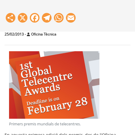
Share
X
Facebook
Telegram
WhatsApp
Email
25/02/2013
-
Oficina Tècnica
Primers premis mundials de telecentres
.
En aquesta primera edició dels premis, des de l'Oficina