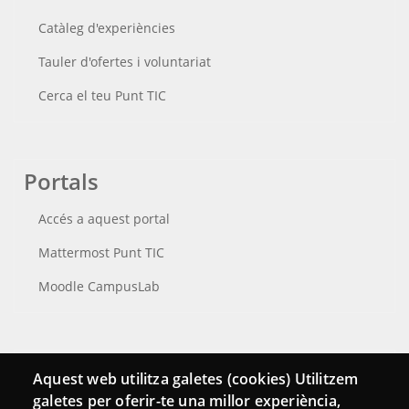
Catàleg d'experiències
Tauler d'ofertes i voluntariat
Cerca el teu Punt TIC
Portals
Accés a aquest portal
Mattermost Punt TIC
Moodle CampusLab
Connecta
Aquest web utilitza galetes (cookies) Utilitzem
galetes per oferir-te una millor experiència,