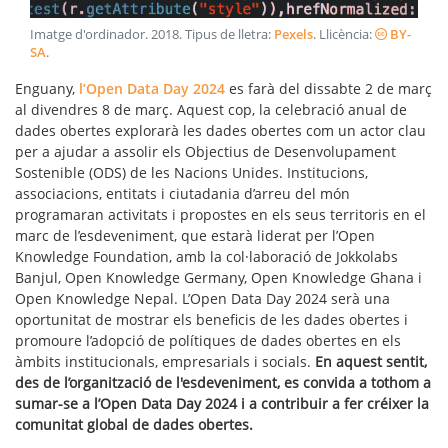
Imatge d'ordinador
.
2018
. Tipus de lletra:
Pexels
. Llicència:
BY-
SA
.
Enguany,
l’Open Data Day 2024
es farà del dissabte 2 de març
al divendres 8 de març. Aquest cop, la celebració anual de
dades obertes explorarà les dades obertes com un actor clau
per a ajudar a assolir els Objectius de Desenvolupament
Sostenible (ODS) de les Nacions Unides. Institucions,
associacions, entitats i ciutadania d’arreu del món
programaran activitats i propostes en els seus territoris en el
marc de l’esdeveniment, que estarà liderat per l’Open
Knowledge Foundation, amb la col·laboració de Jokkolabs
Banjul, Open Knowledge Germany, Open Knowledge Ghana i
Open Knowledge Nepal. L’Open Data Day 2024 serà una
oportunitat de mostrar els beneficis de les dades obertes i
promoure l’adopció de polítiques de dades obertes en els
àmbits institucionals, empresarials i socials.
En aquest sentit,
des de l’organització de l'esdeveniment, es convida a tothom a
sumar-se a l’Open Data Day 2024 i a contribuir a fer créixer la
comunitat global de dades obertes.