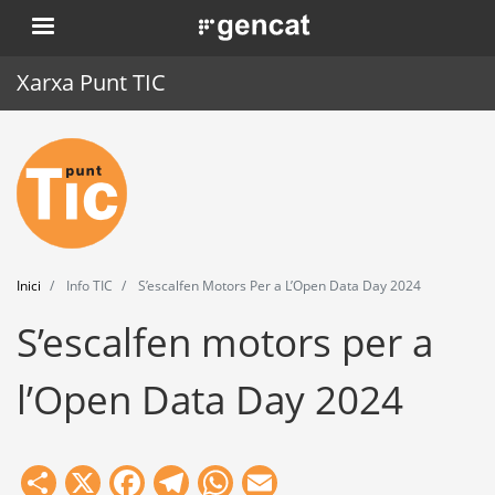
Vés
. Obre en una nova finestra.
al
contingut
Xarxa Punt TIC
Inici
Punt TIC
Actualitat
Inici
Info TIC
S’escalfen Motors Per a L’Open Data Day 2024
Agenda
S’escalfen motors per a
Formació
l’Open Data Day 2024
Eines
Share
X
Facebook
Telegram
WhatsApp
Email