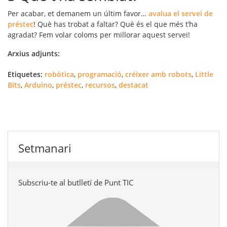
Per acabar, et demanem un últim favor…
avalua el servei de
préstec
! Què has trobat a faltar? Què és el que més t’ha
agradat? Fem volar coloms per millorar aquest servei!
Arxius adjunts:
Etiquetes:
robòtica
,
programació
,
créixer amb robots
,
Little
Bits
,
Arduino
,
préstec
,
recursos
,
destacat
Setmanari
Subscriu-te al butlletí de Punt TIC