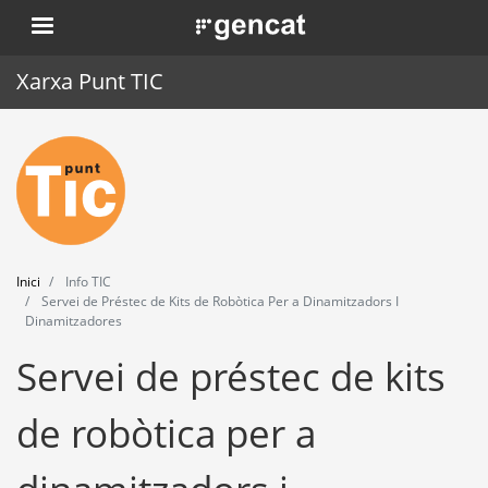
Vés
. Obre en una nova finestra.
al
contingut
Xarxa Punt TIC
Inici
Punt TIC
Actualitat
Inici
Info TIC
Agenda
Servei de Préstec de Kits de Robòtica Per a Dinamitzadors I
Dinamitzadores
Formació
Servei de préstec de kits
Eines
de robòtica per a