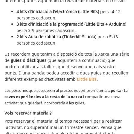
diferents punts. Aquí teniu la relació de materials en cessió:
4 kits d'iniciació a l'electrònica (Little Bits)
per a 4-12
persones cadascun.
3 kits d'iniciació a la programació (Little Bits + Arduino)
per a 3-9 persones cadascun.
2 kits Aula de robòtica (Tinkerkit Scuola)
per a 5-15
persones cadascun.
Us recordem que tenim a disposició de tota la Xarxa una sèrie
de
guies didàctiques
(que adjuntem a continuació) que
podreu utilitzar als tallers que desenvolupeu als vostres
punts. D'una banda, podeu accedir a dues guies que recullen
diferents exemples d'activitats amb
Little Bits
.
Les persones que accedeixin al préstec es comprometen a
aportar la
seves experiències a la resta de la xarxa
i compartir una nova
activitat que quedarà incorporada a les guies.
Vols reservar material?
Pots reservar el material el temps necessari per a realitzar
l’activitat, no superant mai un trimestre sencer. Pensa que
altres persones necessiten els kits! Al moment de fer la