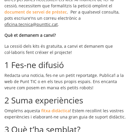
cessió, necessitem que formalitzis la petició omplint el
document de servei de préstec
. Per a qualsevol consulta,
pots escriure'ns un correu electrònic a
oficina.tecnica@punttic.cat
.
Què et demanem a canvi?
La cessió dels kits és gratuïta, a canvi et demanem que
col·laboris fent créixer el projecte!
1 Fes-ne difusió
Redacta una noticia, fes-ne un petit reportatge. Publica’l a la
web de Punt TIC o en els teus propis espais. Ens encanta
veure com posem en marxa els petits robots!
2 Suma experiències
Omple’ns aquesta
fitxa didàctica
! Estem recollint les vostres
experiències i elaborant-ne una gran guia de suport didàctic.
3 Què t’ha semblat?