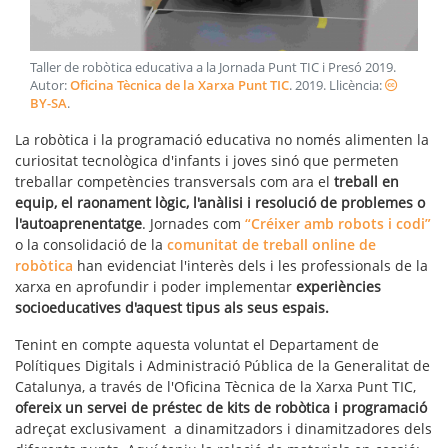
Taller de robòtica educativa a la Jornada Punt TIC i Presó 2019
.
Autor:
Oficina Tècnica de la Xarxa Punt TIC
.
2019
. Llicència:
BY-SA
.
La robòtica i la programació educativa no només alimenten la
curiositat tecnològica d'infants i joves sinó que permeten
treballar competències transversals com ara el
treball en
equip, el raonament lògic, l'anàlisi i resolució de problemes o
l'autoaprenentatge
. Jornades com
“Créixer amb robots i codi”
o la consolidació de la
comunitat de treball online de
robòtica
han evidenciat l'interès dels i les professionals de la
xarxa en aprofundir i poder implementar
experiències
socioeducatives d'aquest tipus als seus espais.
Tenint en compte aquesta voluntat el Departament de
Polítiques Digitals i Administració Pública de la Generalitat de
Catalunya, a través de l'Oficina Tècnica de la Xarxa Punt TIC,
ofereix un servei de préstec de kits de robòtica i programació
adreçat exclusivament a dinamitzadors i dinamitzadores dels