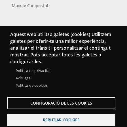
Moodle CampusLab
Connecta
Aquest web utilitza galetes (cookies) Utilitzem
galetes per oferir-te una millor experiència,
Bustia de contacte
analitzar el trànsit i personalitzar el contingut
Butlletins
mostrat. Pots acceptar totes les galetes o
configurar-les.
Política de privacitat
Avís legal
Política de cookies
CONFIGURACIÓ DE LES COOKIES
REBUTJAR COOKIES