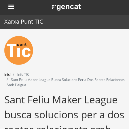
Vés
. Obre en una nova finestra.
al
contingut
Xarxa Punt TIC
Inici
Punt TIC
Actualitat
Inici
Info TIC
Agenda
Sant Feliu Maker League Busca Solucions Per a Dos Reptes Relacionats
Amb L'aigua
Formació
Sant Feliu Maker League
Eines
busca solucions per a dos