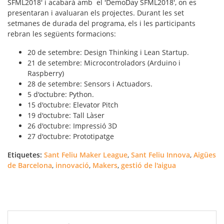
SFML2018' i acabarà amb el 'DemoDay SFML2018', on es
presentaran i avaluaran els projectes. Durant les set
setmanes de durada del programa, els i les participants
rebran les següents formacions:
20 de setembre: Design Thinking i Lean Startup.
21 de setembre: Microcontroladors (Arduino i
Raspberry)
28 de setembre: Sensors i Actuadors.
5 d'octubre: Python.
15 d'octubre: Elevator Pitch
19 d'octubre: Tall Làser
26 d'octubre: Impressió 3D
27 d'octubre: Prototipatge
Etiquetes:
Sant Feliu Maker League
,
Sant Feliu Innova
,
Aigües
de Barcelona
,
innovació
,
Makers
,
gestió de l'aigua