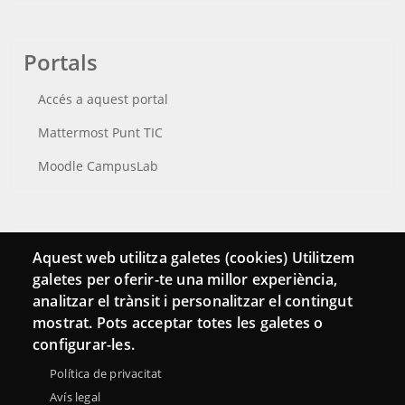
Portals
Accés a aquest portal
Mattermost Punt TIC
Moodle CampusLab
Connecta
Aquest web utilitza galetes (cookies) Utilitzem
galetes per oferir-te una millor experiència,
Bustia de contacte
analitzar el trànsit i personalitzar el contingut
Butlletins
mostrat. Pots acceptar totes les galetes o
configurar-les.
Política de privacitat
Avís legal