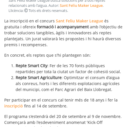
Sant Feliu Maker League busca solucions per a dos reptes
relacionats amb l'aigua
. Autor:
Sant Feliu Maker League
.
Llicència:
Tots els drets reservats
.
La inscripció en el concurs
Sant Feliu Maker League
és
gratuïta i ofereix
formació i acompanyament
amb l'objectiu de
trobar solucions tangibles, àgils i innovadores als reptes
plantejats. Un jurat valorarà les propostes i hi haurà diversos
premis i recompenses.
En concret, els reptes que s'hi plantegen són:
Repte Smart City
: Fer de les 70 fonts públiques
repartides per tota la ciutat un factor de cohesió social.
Repte Smart Agriculture
: Optimitzar el consum d'aigua
als conreus, horts i les diferents explotacions agrícoles
del municipi, com el Parc Agrari del Baix Llobregat.
Per participar en el concurs cal tenir més de 18 anys i fer la
inscripció
fins al 14 de setembre.
El programa s'estendrà del 20 de setembre al 9 de novembre.
Començarà amb l'esdeveniment anomenat 'Kick-Off