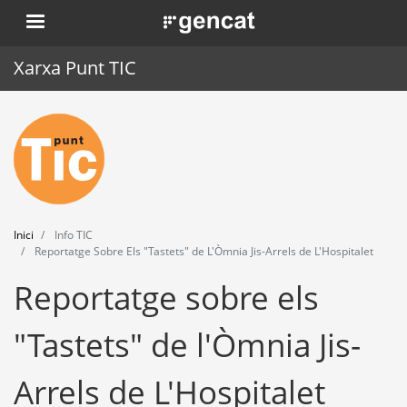
Vés
. Obre en una nova finestra.
al
contingut
Xarxa Punt TIC
Inici
Punt TIC
Actualitat
Inici
Info TIC
Agenda
Reportatge Sobre Els "Tastets" de L'Òmnia Jis-Arrels de L'Hospitalet
Reportatge sobre els
Formació
Eines
"Tastets" de l'Òmnia Jis-
Arrels de L'Hospitalet