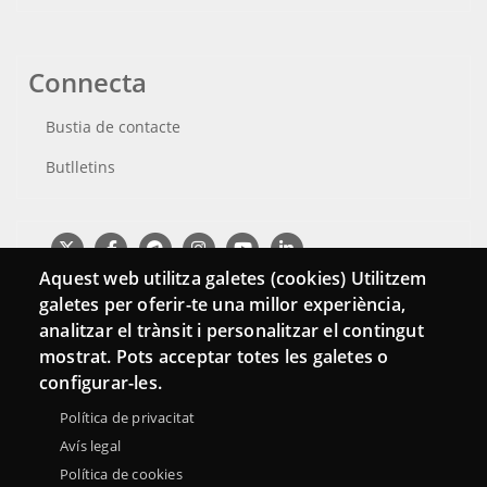
Connecta
Bustia de contacte
Butlletins
Aquest web utilitza galetes (cookies) Utilitzem
galetes per oferir-te una millor experiència,
analitzar el trànsit i personalitzar el contingut
mostrat. Pots acceptar totes les galetes o
configurar-les.
Política de privacitat
Avís legal
Menu
Sobre la Xarxa Punttic
Avís legal
Accessibilitat
Política de cookies