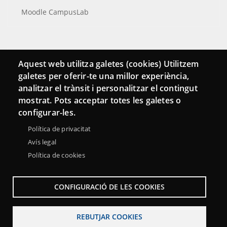
Moodle CampusLab
Connecta
Aquest web utilitza galetes (cookies) Utilitzem
galetes per oferir-te una millor experiència,
Bustia de contacte
analitzar el trànsit i personalitzar el contingut
Butlletins
mostrat. Pots acceptar totes les galetes o
configurar-les.
Política de privacitat
Avís legal
Política de cookies
CONFIGURACIÓ DE LES COOKIES
REBUTJAR COOKIES