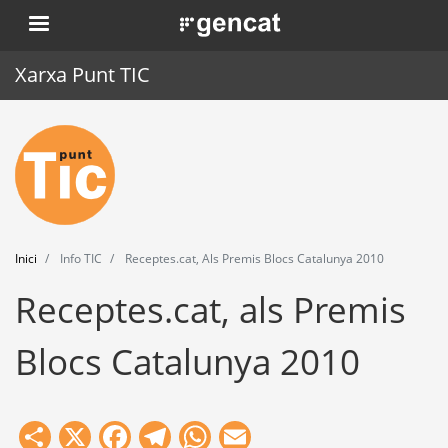
Vés
. Obre en una nova finestra.
al
contingut
Xarxa Punt TIC
Inici
Punt TIC
Actualitat
Inici
Info TIC
Receptes.cat, Als Premis Blocs Catalunya 2010
Agenda
Receptes.cat, als Premis
Formació
Blocs Catalunya 2010
Eines
Share
X
Facebook
Telegram
WhatsApp
Email