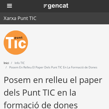
Vés
. Obre en una nova finestra.
al
contingut
Xarxa Punt TIC
Inici
Punt TIC
Actualitat
Inici
Info TIC
Agenda
Posem En Relleu El Paper Dels Punt TIC En La Formació de Dones
Posem en relleu el paper
Formació
Eines
dels Punt TIC en la
formació de dones