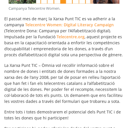
Campanya Telecentre Women
.
El passat mes de març la Xarxa Punt TIC es va adherir a la
campanya
Telecentre Women: Digital Literacy Campaign
(Telecentre Dona: Campanya per l'Alfabetització digital).
Impulsada per la Fundació
Telecentre.org
, aquest projecte es
basa en la capacitació orientada a enfortir les competències
d’ocupabilitat i emprenedoria de les dones, a través d’un
procés d’alfabetització digital sota una perspectiva de gènere.
La Xarxa Punt TIC – Òmnia vol recollir informació sobre el
nombre de dones i entitats de dones formades
a la nostra
xarxa des de l'any 2008, per tal de posar en relleu l'aportació
que han fet i fan els telecentres catalans a l'alfabetització
digital de les dones. Per poder fer el recompte, necessitem la
col·laboració de tots els punts. Us demanem que ens faciliteu
les vostres dades a través del formulari que trobareu a sota.
Entre tots i totes demostrarem el potencial dels Punt TIC i de
totes les dones que hi participen!