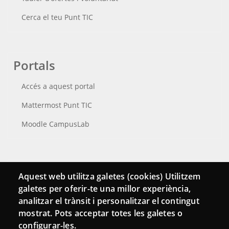
Cerca el teu Punt TIC
Portals
Accés a aquest portal
Mattermost Punt TIC
Moodle CampusLab
Connecta
Aquest web utilitza galetes (cookies) Utilitzem
galetes per oferir-te una millor experiència,
Bustia de contacte
analitzar el trànsit i personalitzar el contingut
Butlletins
mostrat. Pots acceptar totes les galetes o
configurar-les.