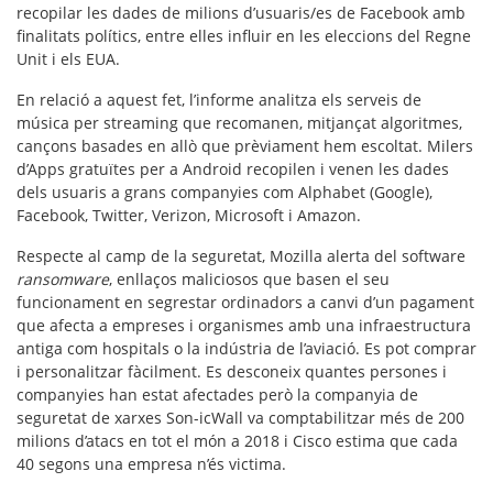
recopilar les dades de milions d’usuaris/es de Facebook amb
finalitats polítics, entre elles influir en les eleccions del Regne
Unit i els EUA.
En relació a aquest fet, l’informe analitza els serveis de
música per streaming que recomanen, mitjançat algoritmes,
cançons basades en allò que prèviament hem escoltat. Milers
d’Apps gratuïtes per a Android recopilen i venen les dades
dels usuaris a grans companyies com Alphabet (Google),
Facebook, Twitter, Verizon, Microsoft i Amazon.
Respecte al camp de la seguretat, Mozilla alerta del software
ransomware
, enllaços maliciosos que basen el seu
funcionament en segrestar ordinadors a canvi d’un pagament
que afecta a empreses i organismes amb una infraestructura
antiga com hospitals o la indústria de l’aviació. Es pot comprar
i personalitzar fàcilment. Es desconeix quantes persones i
companyies han estat afectades però la companyia de
seguretat de xarxes Son-icWall va comptabilitzar més de 200
milions d’atacs en tot el món a 2018 i Cisco estima que cada
40 segons una empresa n’és victima.