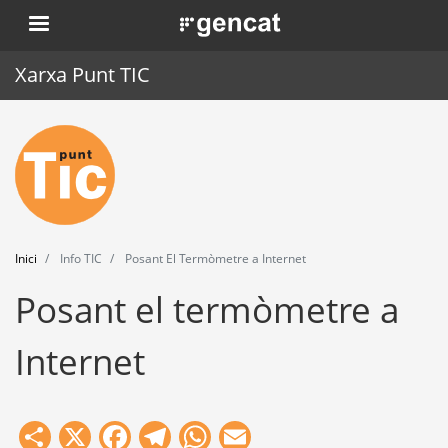
Vés
. Obre en una nova finestra.
al
contingut
Xarxa Punt TIC
Inici
Punt TIC
Actualitat
Inici
Info TIC
Posant El Termòmetre a Internet
Agenda
Posant el termòmetre a
Formació
Internet
Eines
Share
X
Facebook
Telegram
WhatsApp
Email