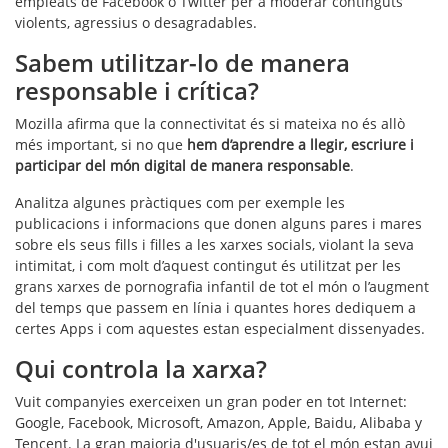
empleats de Facebook o Twitter per a moderar continguts
violents, agressius o desagradables.
Sabem utilitzar-lo de manera
responsable i crítica?
Mozilla afirma que la connectivitat és si mateixa no és allò
més important, si no que
hem d’aprendre a llegir, escriure i
participar del món digital de manera responsable
.
Analitza algunes pràctiques com per exemple les
publicacions i informacions que donen alguns pares i mares
sobre els seus fills i filles a les xarxes socials, violant la seva
intimitat, i com molt d’aquest contingut és utilitzat per les
grans xarxes de pornografia infantil de tot el món o l’augment
del temps que passem en línia i quantes hores dediquem a
certes Apps i com aquestes estan especialment dissenyades.
Qui controla la xarxa?
Vuit companyies exerceixen un gran poder en tot Internet:
Google, Facebook, Microsoft, Amazon, Apple, Baidu, Alibaba y
Tencent. La gran majoria d'usuaris/es de tot el món estan avui