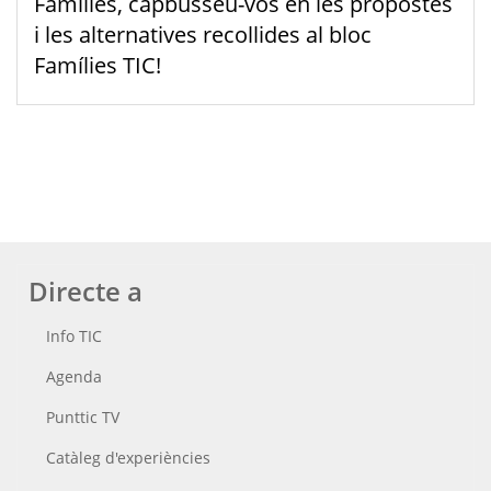
Famílies, capbusseu-vos en les propostes
i les alternatives recollides al bloc
Famílies TIC!
Directe a
Info TIC
Agenda
Punttic TV
Catàleg d'experiències