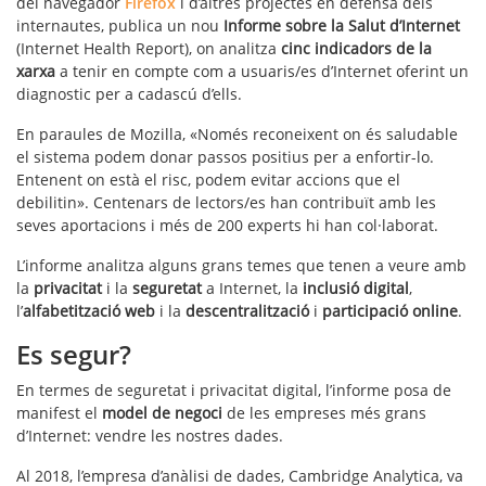
del navegador
Firefox
i d’altres projectes en defensa dels
internautes, publica un nou
Informe sobre la Salut d’Internet
(Internet Health Report), on analitza
cinc indicadors de la
xarxa
a tenir en compte com a usuaris/es d’Internet oferint un
diagnostic per a cadascú d’ells.
En paraules de Mozilla, «Només reconeixent on és saludable
el sistema podem donar passos positius per a enfortir-lo.
Entenent on està el risc, podem evitar accions que el
debilitin». Centenars de lectors/es han contribuït amb les
seves aportacions i més de 200 experts hi han col·laborat.
L’informe analitza alguns grans temes que tenen a veure amb
la
privacitat
i la
seguretat
a Internet, la
inclusió digital
,
l’
alfabetització web
i la
descentralització
i
participació online
.
Es segur?
En termes de seguretat i privacitat digital, l’informe posa de
manifest el
model de negoci
de les empreses més grans
d’Internet: vendre les nostres dades.
Al 2018, l’empresa d’anàlisi de dades, Cambridge Analytica, va