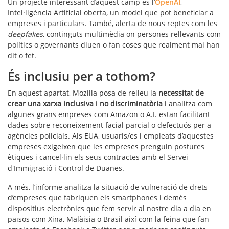
Un projecte interessant d’aquest camp és l’
OpenAI
,
Intel·ligència Artificial oberta, un model que pot beneficiar a
empreses i particulars. També, alerta de nous reptes com les
deepfakes
, continguts multimèdia on persones rellevants com
polítics o governants diuen o fan coses que realment mai han
dit o fet.
És inclusiu per a tothom?
En aquest apartat, Mozilla posa de relleu la
necessitat de
crear una xarxa inclusiva i no discriminatòria
i analitza com
algunes grans empreses com Amazon o A.I. estan facilitant
dades sobre reconeixement facial parcial o defectuós per a
agències policials. Als EUA, usuaris/es i empleats d’aquestes
empreses exigeixen que les empreses prenguin postures
ètiques i cancel·lin els seus contractes amb el Servei
d'Immigració i Control de Duanes.
A més, l’informe analitza la situació de vulneració de drets
d’empreses que fabriquen els smartphones i demès
dispositius electrònics que fem servir al nostre dia a dia en
països com Xina, Malàisia o Brasil així com la feina que fan