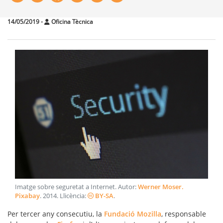
14/05/2019
-
Oficina Tècnica
Imatge sobre seguretat a Internet
. Autor:
Werner Moser.
Pixabay
.
2014
. Llicència:
BY-SA
.
Per tercer any consecutiu, la
Fundació Mozilla
, responsable