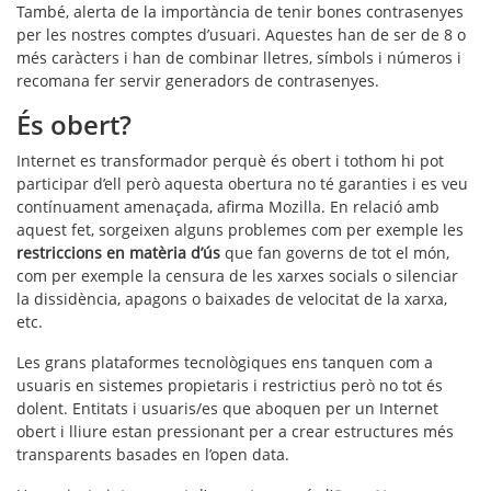
També, alerta de la importància de tenir bones contrasenyes
per les nostres comptes d’usuari. Aquestes han de ser de 8 o
més caràcters i han de combinar lletres, símbols i números i
recomana fer servir generadors de contrasenyes.
És obert?
Internet es transformador perquè és obert i tothom hi pot
participar d’ell però aquesta obertura no té garanties i es veu
contínuament amenaçada, afirma Mozilla. En relació amb
aquest fet, sorgeixen alguns problemes com per exemple les
restriccions en matèria d’ús
que fan governs de tot el món,
com per exemple la censura de les xarxes socials o silenciar
la dissidència, apagons o baixades de velocitat de la xarxa,
etc.
Les grans plataformes tecnològiques ens tanquen com a
usuaris en sistemes propietaris i restrictius però no tot és
dolent. Entitats i usuaris/es que aboquen per un Internet
obert i lliure estan pressionant per a crear estructures més
transparents basades en l’open data.