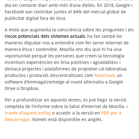
dia en contacte diari amb més d’una d’elles. En 2018, Google i
Facebook van controlar juntes el 84% del mercat global de
publicitat digital fora de Xina.
A mida que augmenta la consciència sobre les preguntes i els
riscos potencials dels sistemes actuals
, ho fan també les
maneres d’ajudar-nos a entendre com fer servir Internet de
manera ètica i sostenible. Mozilla ens diu que hi ha una
«oportunitat perquè les persones que creen la tecnologia
incentivin experiències en línia positives i agradables» i
destaca projectes i plataformes de propietat col·laborativa,
productes i protocols descentralitzats com
Nexcloud
, un
software d'emmagatzematge al nuvol alternatiu a Google
Drive o Dropbox.
Per a profunditzar en aquests temes, es pot llegir la versió
completa de l’informe sobre la Salut d’Internet de Mozilla,
a
través d’aquest enlla
ç
o accedir a la versió en
PDF per a
descarregar
. Només està disponible en anglès.