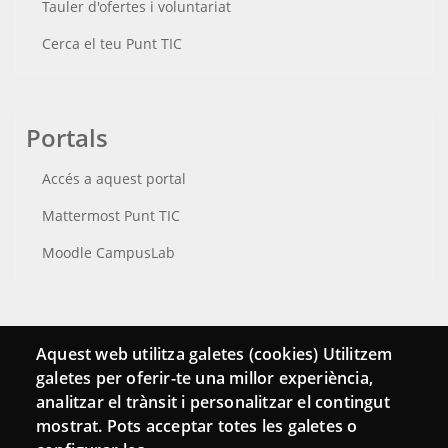
Tauler d'ofertes i voluntariat
Cerca el teu Punt TIC
Portals
Accés a aquest portal
Mattermost Punt TIC
Moodle CampusLab
Connecta
Aquest web utilitza galetes (cookies) Utilitzem
galetes per oferir-te una millor experiència,
Bustia de contacte
analitzar el trànsit i personalitzar el contingut
Butlletins
mostrat. Pots acceptar totes les galetes o