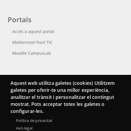
Portals
Accés a aquest portal
Mattermost Punt TIC
Moodle CampusLab
Connecta
Aquest web utilitza galetes (cookies) Utilitzem
galetes per oferir-te una millor experiència,
Bustia de contacte
analitzar el trànsit i personalitzar el contingut
Butlletins
mostrat. Pots acceptar totes les galetes o
configurar-les.
Política de privacitat
Avís legal