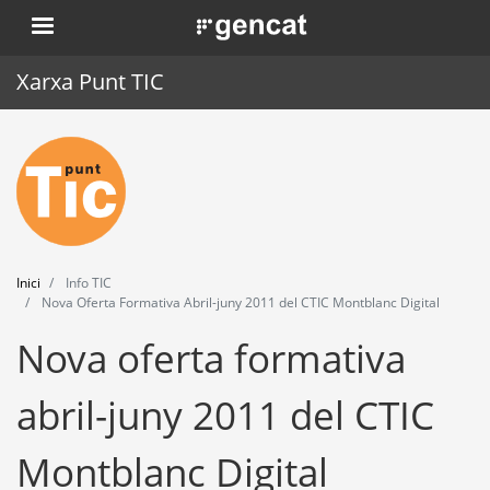
Vés
. Obre en una nova finestra.
al
contingut
Xarxa Punt TIC
Inici
Punt TIC
Actualitat
Inici
Info TIC
Agenda
Nova Oferta Formativa Abril-juny 2011 del CTIC Montblanc Digital
Nova oferta formativa
Formació
Eines
abril-juny 2011 del CTIC
Montblanc Digital