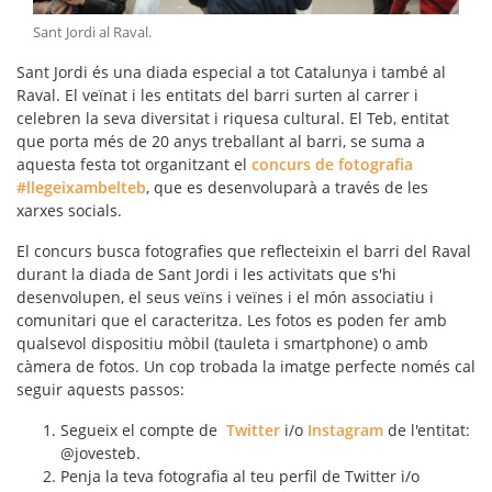
Sant Jordi al Raval
.
Sant Jordi és una diada especial a tot Catalunya i també al
Raval. El veïnat i les entitats del barri surten al carrer i
celebren la seva diversitat i riquesa cultural. El Teb, entitat
que porta més de 20 anys treballant al barri, se suma a
aquesta festa tot organitzant el
concurs de fotografia
#llegeixambelteb
, que es desenvoluparà a través de les
xarxes socials
.
El concurs busca fotografies que reflecteixin el
barri del Raval
durant la
diada de Sant Jordi
i les activitats que s'hi
desenvolupen, el seus veïns i veïnes i el món associatiu i
comunitari que el caracteritza. Les fotos es poden fer amb
qualsevol dispositiu mòbil (tauleta i smartphone) o amb
càmera de fotos. Un cop trobada la imatge perfecte només cal
seguir aquests passos:
Segueix el compte de
Twitter
i/o
Instagram
de l'entitat:
@jovesteb.
Penja la teva fotografia al teu perfil de Twitter i/o