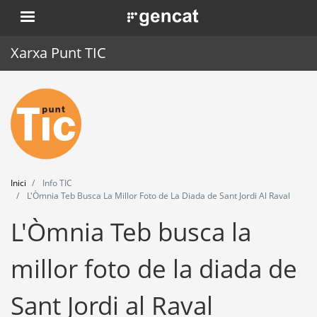
Vés
. Obre en una nova finestra.
al
contingut
Xarxa Punt TIC
Inici
Punt TIC
Actualitat
Inici
Info TIC
Agenda
L'Òmnia Teb Busca La Millor Foto de La Diada de Sant Jordi Al Raval
L'Òmnia Teb busca la
Formació
Eines
millor foto de la diada de
Sant Jordi al Raval