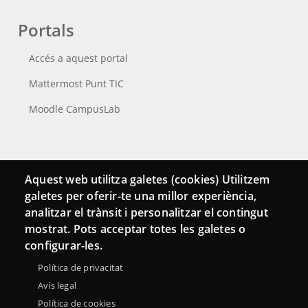
Portals
Accés a aquest portal
Mattermost Punt TIC
Moodle CampusLab
Connecta
Aquest web utilitza galetes (cookies) Utilitzem
galetes per oferir-te una millor experiència,
Bustia de contacte
analitzar el trànsit i personalitzar el contingut
Butlletins
mostrat. Pots acceptar totes les galetes o
configurar-les.
Política de privacitat
Avís legal
Política de cookies