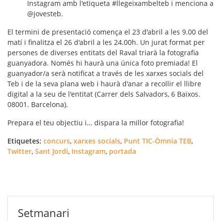
Instagram amb l'etiqueta #llegeixambelteb i menciona a
@jovesteb.
El termini de presentació comença el 23 d'abril a les 9.00 del
matí i finalitza el 26 d'abril a les 24.00h. Un jurat format per
persones de diverses entitats del Raval triarà la fotografia
guanyadora. Només hi haurà una única foto premiada! El
guanyador/a serà notificat a través de les xarxes socials del
Teb i de la seva plana web i haurà d'anar a recollir el llibre
digital a la seu de l'entitat (Carrer dels Salvadors, 6 Baixos.
08001. Barcelona).
Prepara el teu objectiu i… dispara la millor fotografia!
Etiquetes:
concurs
,
xarxes socials
,
Punt TIC-Òmnia TEB
,
Twitter
,
Sant Jordi
,
Instagram
,
portada
Setmanari