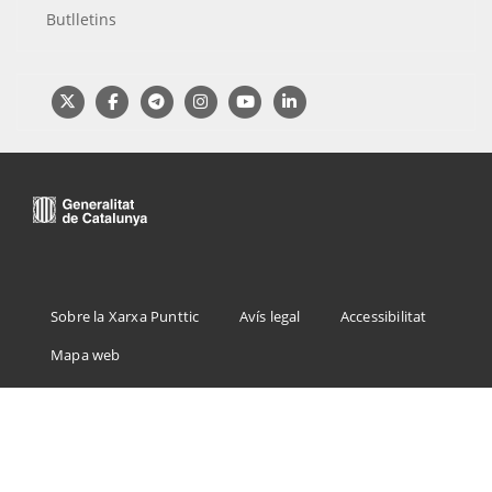
Butlletins
Menu
Sobre la Xarxa Punttic
Avís legal
Accessibilitat
Footer
Mapa web