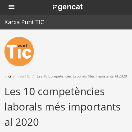
Vés
. Obre en una nova finestra.
al
contingut
Xarxa Punt TIC
Inici
Punt TIC
Actualitat
Inici
Info TIC
Les 10 Competències Laborals Més Importants Al 2020
Agenda
Les 10 competències
Formació
laborals més importants
Eines
al 2020