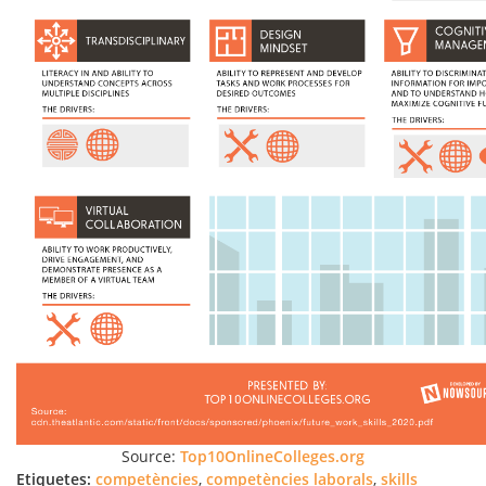
Source:
Top10OnlineColleges.org
Etiquetes:
competències
,
competències laborals
,
skills