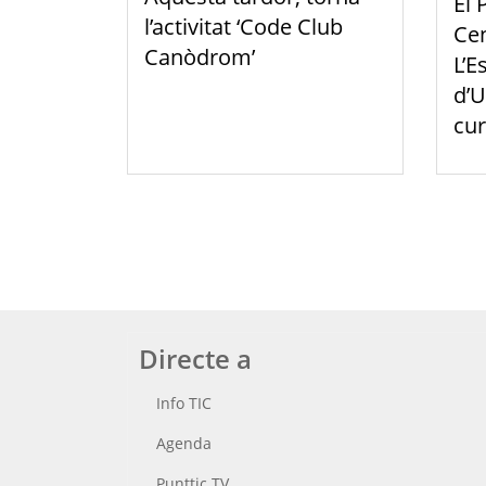
El 
l’activitat ‘Code Club
Cen
Canòdrom’
L’E
d’U
cur
Directe a
Info TIC
Agenda
Punttic TV