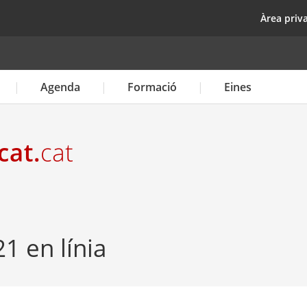
Vés
top
Àrea priv
al
contingut
Agenda
Formació
Eines
21 en línia