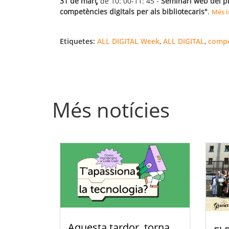
31 de març
de 10: 00-11: 45 -
Seminari web del pr
competències digitals per als bibliotecaris"
.
Més i
Etiquetes:
ALL DIGITAL Week
,
ALL DIGITAL
,
compe
Més notícies
Aquesta tardor, torna