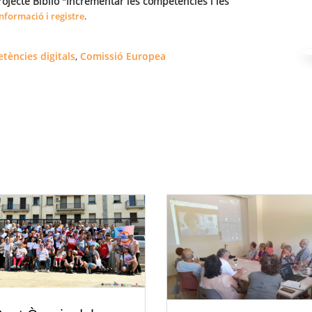
ojecte Biblio "Incrementar les competències i les
nformació i registre
.
tències digitals
,
Comissió Europea