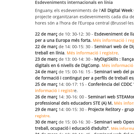
Esdeveniments internacionals en línia
Enguany, els esdeveniments de l'
All Digital Week
projecte organitzaran esdeveniments cada dia de 
hores són a l’hora de l’Europa central (Brussel·les,
22 de març
de 10: 30-12: 30 -
Esdeveniment de lla
per a una Europa més forta.
Més informació i reg
22 de març
de 14: 00-15: 30 -
Seminari web de Dig
treball en línia
.
Més informació i registre
.
23 de març
de 13: 00-14: 30 -
MyDigiSkills : llanç
digitals en 6 nivells de DigComp
.
Més informació 
24 de març
de 15: 00-16: 15 -
Seminari web del p
de formació i contingut per a perfils de treball es
25 de març
14: 00-17: 15 -
Conferència del CDDC "
informació i registr
e.
26 de març
14: 30-16: 00 -
Seminari web STEAMon
professional dels educadors STE (A) M.
Més infor
29 de març
14: 00-15: 30 -
Projecte ReStory - grup
registre
.
30 de març
de 15: 00-16: 30 -
Seminari web Open-A
treball, ocupació i educació d'adults"
.
Més informac