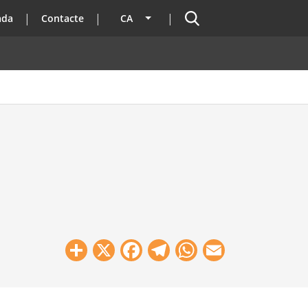
Cercador
ada
Contacte
CA
Llista les accions addicionals
Share
X
Facebook
Telegram
WhatsApp
Email