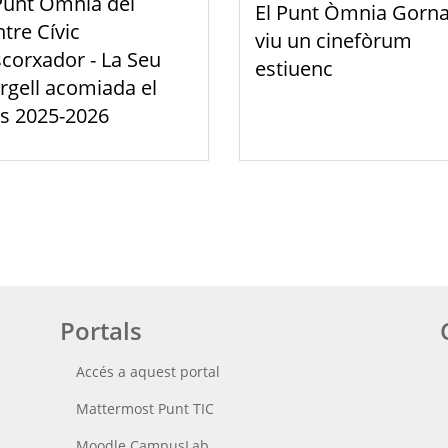
Punt Òmnia del
El Punt Òmnia Gorna
tre Cívic
viu un cinefòrum
scorxador - La Seu
estiuenc
rgell acomiada el
s 2025-2026
Portals
Accés a aquest portal
Mattermost Punt TIC
Moodle CampusLab