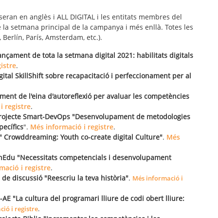
seran en anglès i ALL DIGITAL i les entitats membres del
la setmana principal de la campanya i més enllà. Totes les
 Berlín, París, Amsterdam, etc.).
nçament de tota la setmana digital 2021: habilitats digitals
istre
.
ital SkillShift sobre recapacitació i perfeccionament per al
ament de l'eina d'autoreflexió per avaluar les competències
i registre
.
rojecte Smart-DevOps "Desenvolupament de metodologies
pecífics
".
Més informació i registre
.
 Crowddreaming: Youth co-create digital Culture"
.
Més
Edu "Necessitats competencials i desenvolupament
mació i registre
.
 de discussió "Reescriu la teva història"
.
Més informació i
E "La cultura del programari lliure de codi obert lliure:
ió i registre
.