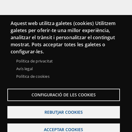
Connecta
Aquest web utilitza galetes (cookies) Utilitzem
galetes per oferir-te una millor experiència,
Bustia de contacte
analitzar el trànsit i personalitzar el contingut
Butlletins
mostrat. Pots acceptar totes les galetes o
configurar-les.
Política de privacitat
Avís legal
Política de cookies
CONFIGURACIÓ DE LES COOKIES
REBUTJAR COOKIES
Menu
Sobre la Xarxa Punttic
Avís legal
Accessibilitat
Footer
ACCEPTAR COOKIES