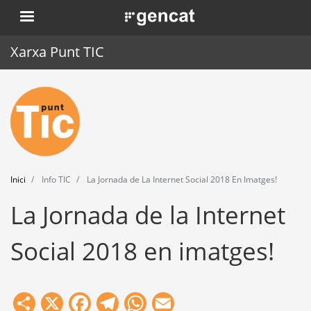
Vés
. Obre en una nova finestra.
al
contingut
Xarxa Punt TIC
Inici
Punt TIC
Actualitat
Inici
Info TIC
La Jornada de La Internet Social 2018 En Imatges!
Agenda
La Jornada de la Internet
Formació
Social 2018 en imatges!
Eines
Share
X
Facebook
Telegram
WhatsApp
Email