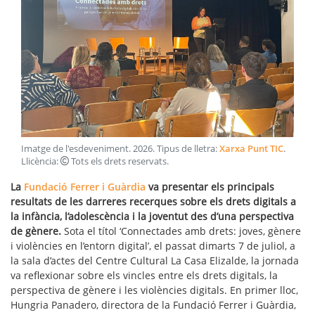
Imatge de l'esdeveniment
.
2026
. Tipus de lletra:
Xarxa Punt TIC
.
Llicència:
Tots els drets reservats
.
La
Fundació Ferrer i Guàrdia
va presentar els principals
resultats de les darreres recerques sobre els drets digitals a
la infància, l’adolescència i la joventut des d’una perspectiva
de gènere.
Sota el títol ‘Connectades amb drets: joves, gènere
i violències en l’entorn digital’, el passat dimarts 7 de juliol, a
la sala d’actes del Centre Cultural La Casa Elizalde, la jornada
va reflexionar sobre els vincles entre els drets digitals, la
perspectiva de gènere i les violències digitals. En primer lloc,
Hungria Panadero, directora de la Fundació Ferrer i Guàrdia,