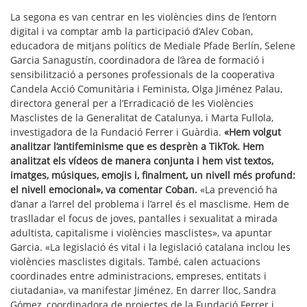
La segona es van centrar en les violències dins de l’entorn
digital i va comptar amb la participació d’Alev Coban,
educadora de mitjans polítics de Mediale Pfade Berlín, Selene
Garcia Sanagustín, coordinadora de l’àrea de formació i
sensibilització a persones professionals de la cooperativa
Candela Acció Comunitària i Feminista, Olga Jiménez Palau,
directora general per a l’Erradicació de les Violències
Masclistes de la Generalitat de Catalunya, i Marta Fullola,
investigadora de la Fundació Ferrer i Guàrdia.
«Hem volgut
analitzar l’antifeminisme que es desprèn a TikTok. Hem
analitzat els vídeos de manera conjunta i hem vist textos,
imatges, músiques, emojis i, finalment, un nivell més profund:
el nivell emocional», va comentar Coban.
«La prevenció ha
d’anar a l’arrel del problema i l’arrel és el masclisme. Hem de
traslladar el focus de joves, pantalles i sexualitat a mirada
adultista, capitalisme i violències masclistes», va apuntar
Garcia.
«La legislació és vital i la legislació catalana inclou les
violències masclistes digitals. També, calen actuacions
coordinades entre administracions, empreses, entitats i
ciutadania», va manifestar Jiménez. En darrer lloc, Sandra
Gómez, coordinadora de projectes de la Fundació Ferrer i