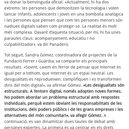
va donar la benvinguda oficial. «Actualment, hi ha dos
extrems: les persones que demonitzen la tecnologia i volen
tancar infants, adolescents i joves en una bombolla analògica
i les persones que pensen que com les persones menors són
nadiues digitals saben com protegir-se. La realitat és molt
més complexa. Davant d’aquesta situació, per mi, hi ha unes
paraules claus: acompanyament, educatiu i no
culpabilitzador», va dir Panadero.
Tot seguit, Sandra Gómez, coordinadora de projectes de la
Fundació Ferrer i Guàrdia, va compartir els principals
resultats. «Sovint, caiem en l’error de pensar que Internet és
igual per a tothom, que Internet és un espai neutral. Les
desigualtats es reprodueixen, s’amplifiquen i es transformen
dins del món digital», va afirmar Gómez.
«Les desigualtats són
estructurals. A l’entorn digital, només adopten noves formes.
No podem abordar un problema estructural amb respostes
individuals, perquè estem obviant les responsabilitats de les
institucions, dels poders públics i de les grans empreses i les
alternatives del món comunitari», va afegir Gómez.
A
continuació, es van dinamitzar dues taules de debat amb
persones expertes. La primera es va centrar en els drets