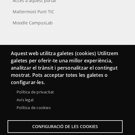
Accés a aquest portal
Mattermost Punt TIC
Moodle CampusLab
Connecta
Aquest web utilitza galetes (cookies) Utilitzem
galetes per oferir-te una millor experiència,
Bustia de contacte
analitzar el trànsit i personalitzar el contingut
Butlletins
mostrat. Pots acceptar totes les galetes o
configurar-les.
Política de privacitat
Avís legal
Política de cookies
CONFIGURACIÓ DE LES COOKIES