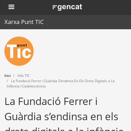
Vés
. Obre en una nova finestra.
al
contingut
Xarxa Punt TIC
Inici
Punt TIC
Actualitat
Inici
Info TIC
Agenda
La Fundació Ferrer I Guàrdia S’endinsa En Els Drets Digitals a La
Infància I L’adolescència
Formació
La Fundació Ferrer i
Eines
Guàrdia s’endinsa en els