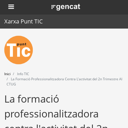
Vés
. Obre en una nova finestra.
al
contingut
Xarxa Punt TIC
Inici
Punt TIC
Actualitat
Inici
Info TIC
Agenda
La Formació Professionalitzadora Centra L'activitat del 2n Trimestre Al
CTUG
Formació
La formació
Eines
professionalitzadora