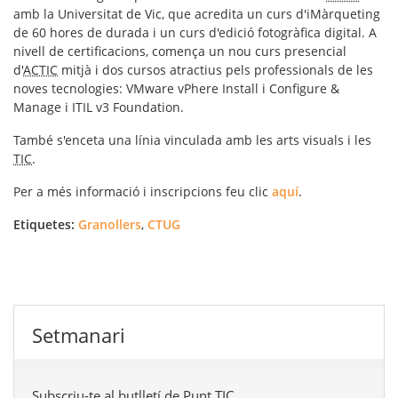
amb la Universitat de Vic, que acredita un curs d'iMàrqueting
de 60 hores de durada i un curs d'edició fotogràfica digital. A
nivell de certificacions, comença un nou curs presencial
d'
ACTIC
mitjà i dos cursos atractius pels professionals de les
noves tecnologies: VMware vPhere Install i Configure &
Manage i ITIL v3 Foundation.
També s'enceta una línia vinculada amb les arts visuals i les
TIC
.
Per a més informació i inscripcions feu clic
aquí
.
Etiquetes:
Granollers
,
CTUG
Setmanari
Subscriu-te al butlletí de Punt TIC