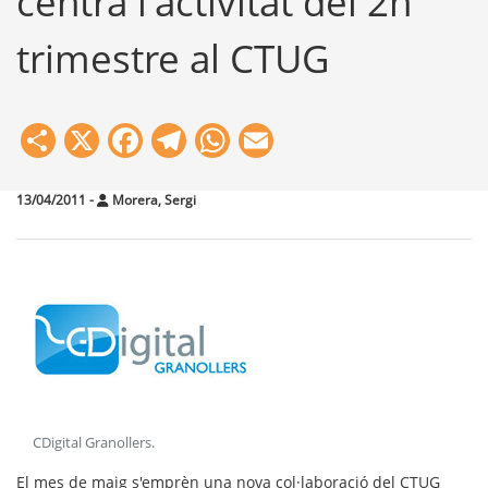
centra l'activitat del 2n
trimestre al CTUG
Share
X
Facebook
Telegram
WhatsApp
Email
13/04/2011
-
Morera, Sergi
CDigital Granollers
.
El mes de maig s'emprèn una nova col·laboració del
CTUG