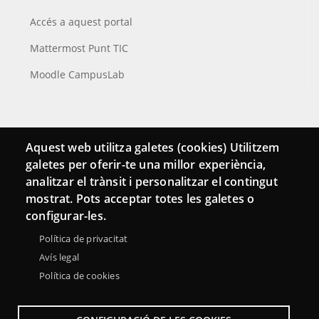
Accés a aquest portal
Mattermost Punt TIC
Moodle CampusLab
Connecta
Aquest web utilitza galetes (cookies) Utilitzem
galetes per oferir-te una millor experiència,
Bustia de contacte
analitzar el trànsit i personalitzar el contingut
Butlletins
mostrat. Pots acceptar totes les galetes o
configurar-les.
Política de privacitat
Avís legal
Política de cookies