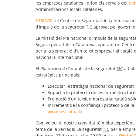
les empreses catalanes i difon els serveis del
Cen
Administracions locals catalanes.
CESICAT
, el Centre de Seguretat de la Informació
d’impuls de la seguretat
TIC
aprovat pel govern d
La missió del Pla nacional d’impuls de la seguret
Segura per a tots a Catalunya, operant un Centre
per a la generació d’un teixit empresarial català d
nacional i internacional.
El Pla nacional d’impuls de la seguretat
TIC
a Cata
estratègics principals:
Executar l’estratègia nacional de seguretat
Suport a la protecció de les infraestructure
Promoció d’un teixit empresarial català sòl
Increment de la confiança i protecció de la 
www.cesicat.cat
)
Com veieu, el nostre convidat té molta experiènc
tema de la xerrada: La seguretat
TIC
per a empres
dimecres 27 de març a les 20.00 hores a l
‘Hotel C