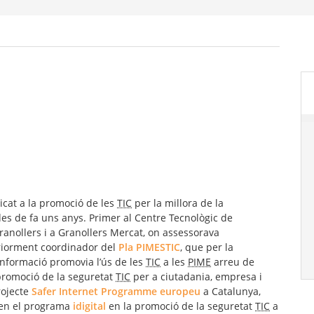
cat a la promoció de les
TIC
per la millora de la
 des de fa uns anys. Primer al Centre Tecnològic de
ranollers i a Granollers Mercat, on assessorava
eriorment coordinador del
Pla PIMESTIC
, que per la
Informació promovia l’ús de les
TIC
a les
PIME
arreu de
promoció de la seguretat
TIC
per a ciutadania, empresa i
rojecte
Safer Internet Programme europeu
a Catalunya,
a en el programa
idigital
en la promoció de la seguretat
TIC
a