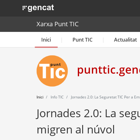
. Obre en una nova finestra.
Xarxa Punt TIC
Inici
Punt TIC
Actualitat
Inici
Info TIC
Jornades 2.0: La Seguretat TIC Per a E
Jornades 2.0: La seg
migren al núvol