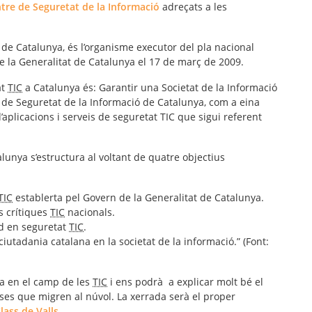
tre de Seguretat de la Informació
adreçats a les
 de Catalunya, és l’organisme executor del pla nacional
e la Generalitat de Catalunya el 17 de març de 2009.
at
TIC
a Catalunya és: Garantir una Societat de la Informació
 de Seguretat de la Informació de Catalunya, com a eina
’aplicacions i serveis de seguretat TIC que sigui referent
lunya s’estructura al voltant de quatre objectius
TIC
establerta pel Govern de la Generalitat de Catalunya.
s crítiques
TIC
nacionals.
id en seguretat
TIC
.
ciutadania catalana en la societat de la informació.” (Font:
ia en el camp de les
TIC
i ens podrà a explicar molt bé el
es que migren al núvol. La xerrada serà el proper
lass de Valls
.