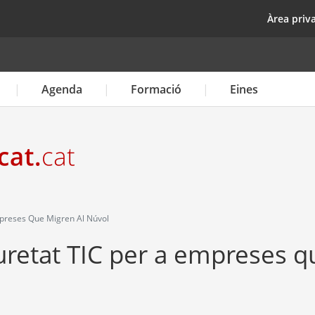
Vés
top
Àrea priv
al
contingut
Agenda
Formació
Eines
mpreses Que Migren Al Núvol
uretat TIC per a empreses q