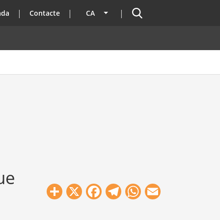
Cercador
ada
Contacte
CA
Llista les accions addicionals
ue
Share
X
Facebook
Telegram
WhatsApp
Email