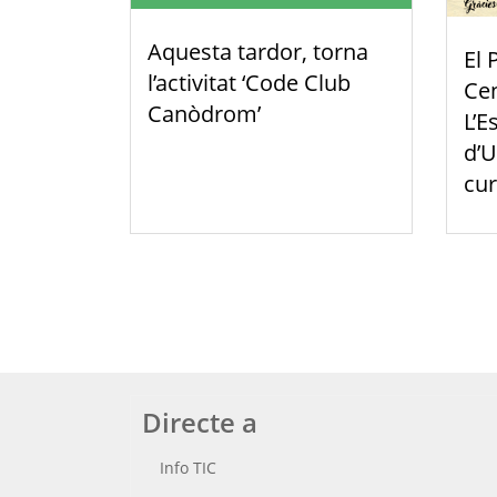
Aquesta tardor, torna
El 
l’activitat ‘Code Club
Cen
Canòdrom’
L’E
d’U
cur
Directe a
Info TIC