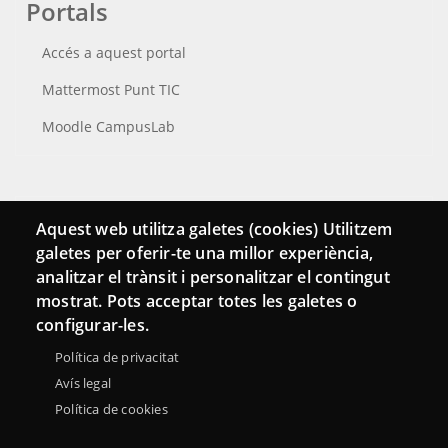
Portals
Accés a aquest portal
Mattermost Punt TIC
Moodle CampusLab
Connecta
Aquest web utilitza galetes (cookies) Utilitzem
galetes per oferir-te una millor experiència,
Bustia de contacte
analitzar el trànsit i personalitzar el contingut
Butlletins
mostrat. Pots acceptar totes les galetes o
configurar-les.
Política de privacitat
Avís legal
Política de cookies