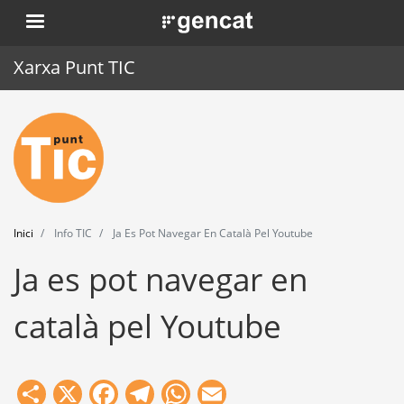
Vés
. Obre en una nova finestra.
al
contingut
Xarxa Punt TIC
Inici
Punt TIC
Actualitat
Inici
Info TIC
Ja Es Pot Navegar En Català Pel Youtube
Agenda
Ja es pot navegar en
Formació
català pel Youtube
Eines
Share
X
Facebook
Telegram
WhatsApp
Email