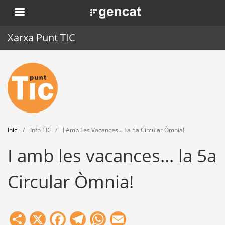
Vés
. Obre en una nova finestra.
al
contingut
Xarxa Punt TIC
Inici
Punt TIC
Actualitat
Inici
Info TIC
I Amb Les Vacances... La 5a Circular Òmnia!
Agenda
I amb les vacances... la 5a
Formació
Circular Òmnia!
Eines
Share
X
Facebook
Telegram
WhatsApp
Email