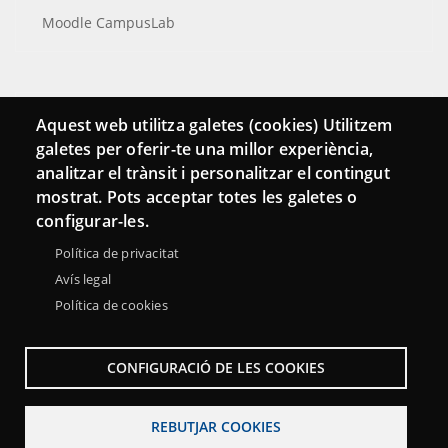
Moodle CampusLab
Connecta
Aquest web utilitza galetes (cookies) Utilitzem
galetes per oferir-te una millor experiència,
Bustia de contacte
analitzar el trànsit i personalitzar el contingut
Butlletins
mostrat. Pots acceptar totes les galetes o
configurar-les.
Política de privacitat
Avís legal
Política de cookies
CONFIGURACIÓ DE LES COOKIES
REBUTJAR COOKIES