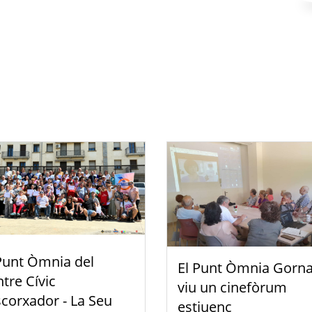
Punt Òmnia del
El Punt Òmnia Gorna
tre Cívic
viu un cinefòrum
scorxador - La Seu
estiuenc