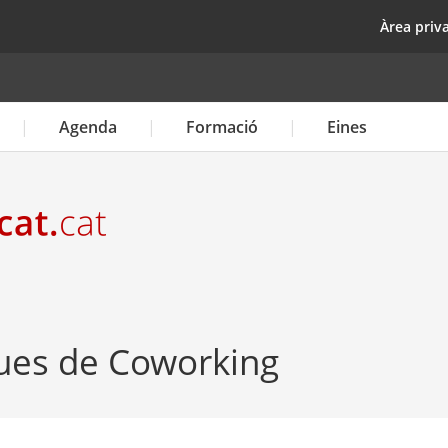
Vés
top
Àrea priv
al
contingut
Agenda
Formació
Eines
ques de Coworking