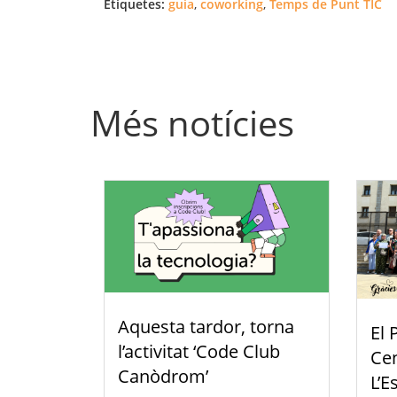
Etiquetes:
guia
,
coworking
,
Temps de Punt TIC
Més notícies
Aquesta tardor, torna
El 
l’activitat ‘Code Club
Cen
Canòdrom’
L’E