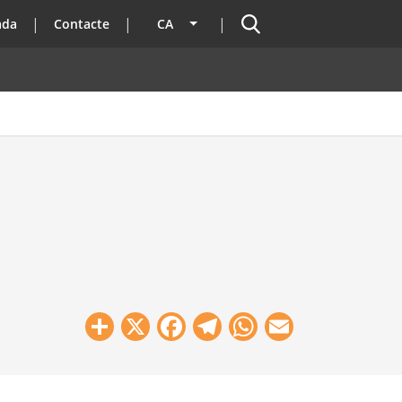
Cercador
ada
Contacte
CA
Llista les accions addicionals
Share
X
Facebook
Telegram
WhatsApp
Email