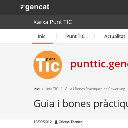
. Obre en una nova finestra.
Xarxa Punt TIC
Inici
Punt TIC
Actualitat
Inici
Info TIC
Guia I Bones Pràctiques de Coworking
Guia i bones pràcti
10/09/2012
-
Oficina Tècnica