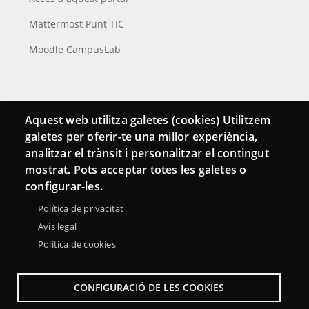
Mattermost Punt TIC
Moodle CampusLab
Connecta
Aquest web utilitza galetes (cookies) Utilitzem
galetes per oferir-te una millor experiència,
Bustia de contacte
analitzar el trànsit i personalitzar el contingut
Butlletins
mostrat. Pots acceptar totes les galetes o
configurar-les.
Política de privacitat
Avís legal
Política de cookies
CONFIGURACIÓ DE LES COOKIES