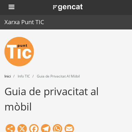
Vés
. Obre en una nova finestra.
al
contingut
Xarxa Punt TIC
Inici
Punt TIC
Actualitat
Inici
Info TIC
Guia de Privacitat Al Mòbil
Agenda
Guia de privacitat al
Formació
mòbil
Eines
Share
X
Facebook
Telegram
WhatsApp
Email