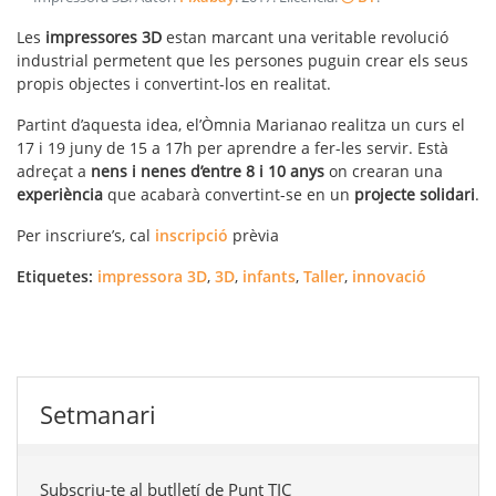
Les
impressores 3D
estan marcant una veritable revolució
industrial permetent que les persones puguin crear els seus
propis objectes i convertint-los en realitat.
Partint d’aquesta idea, el’Òmnia Marianao realitza un curs el
17 i 19 juny de 15 a 17h per aprendre a fer-les servir. Està
adreçat a
nens i nenes d’entre 8 i 10 anys
on crearan una
experiència
que acabarà convertint-se en un
projecte solidari
.
Per inscriure’s, cal
inscripció
prèvia
Etiquetes:
impressora 3D
,
3D
,
infants
,
Taller
,
innovació
Setmanari
Subscriu-te al butlletí de Punt TIC