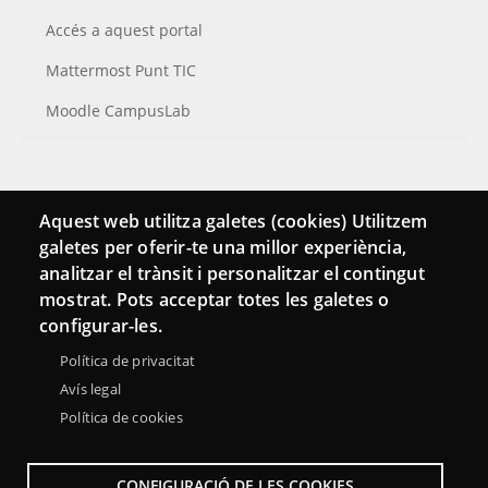
Accés a aquest portal
Mattermost Punt TIC
Moodle CampusLab
Connecta
Aquest web utilitza galetes (cookies) Utilitzem
galetes per oferir-te una millor experiència,
Bustia de contacte
analitzar el trànsit i personalitzar el contingut
Butlletins
mostrat. Pots acceptar totes les galetes o
configurar-les.
Política de privacitat
Avís legal
Política de cookies
CONFIGURACIÓ DE LES COOKIES