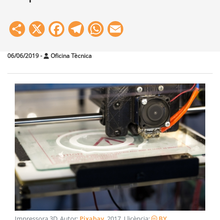
Share
X
Facebook
Telegram
WhatsApp
Email
06/06/2019
-
Oficina Tècnica
Impressora 3D
. Autor:
Pixabay
.
2017
. Llicència:
BY
.