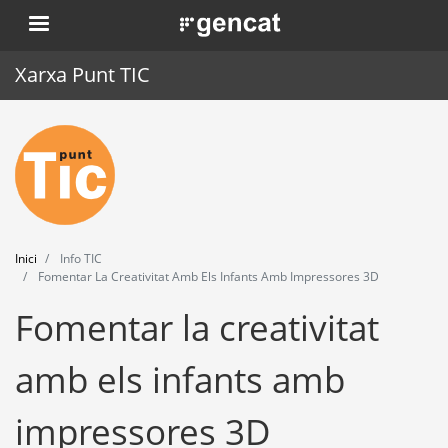
Vés
. Obre en una nova finestra.
al
contingut
Xarxa Punt TIC
Inici
Punt TIC
Actualitat
Inici
Info TIC
Agenda
Fomentar La Creativitat Amb Els Infants Amb Impressores 3D
Fomentar la creativitat
Formació
Eines
amb els infants amb
impressores 3D