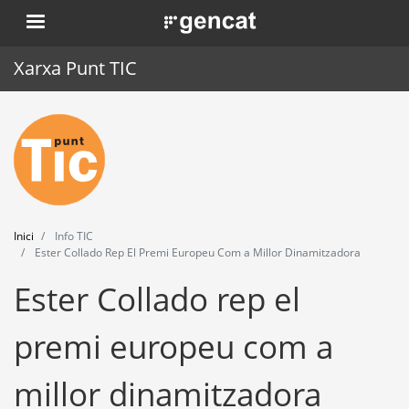
Vés
. Obre en una nova finestra.
al
contingut
Xarxa Punt TIC
Inici
Punt TIC
Actualitat
Inici
Info TIC
Agenda
Ester Collado Rep El Premi Europeu Com a Millor Dinamitzadora
Ester Collado rep el
Formació
Eines
premi europeu com a
millor dinamitzadora