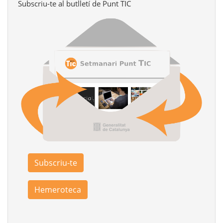
Subscriu-te al butlletí de Punt TIC
Subscriu-te
Hemeroteca