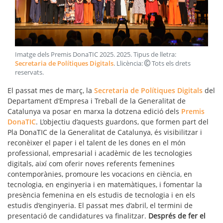
Imatge dels Premis DonaTIC 2025
.
2025
. Tipus de lletra:
Secretaria de Polítiques Digitals
. Llicència:
Tots els drets
reservats
.
El passat mes de març, la
Secretaria de Polítiques Digitals
del
Departament d’Empresa i Treball de la Generalitat de
Catalunya va posar en marxa la dotzena edició dels
Premis
DonaTIC
. L’objectiu d’aquests guardons, que formen part del
Pla DonaTIC de la Generalitat de Catalunya, és visibilitzar i
reconèixer el paper i el talent de les dones en el món
professional, empresarial i acadèmic de les tecnologies
digitals, així com oferir noves referents femenines
contemporànies, promoure les vocacions en ciència, en
tecnologia, en enginyeria i en matemàtiques, i fomentar la
presència femenina en els estudis de tecnologia i en els
estudis d’enginyeria. El passat mes d’abril, el termini de
presentació de candidatures va finalitzar.
Després de fer el