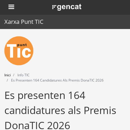
Vés
. Obre en una nova finestra.
al
contingut
Xarxa Punt TIC
Inici
Punt TIC
Actualitat
Inici
Info TIC
Agenda
Es Presenten 164 Candidatures Als Premis DonaTIC 2026
Es presenten 164
Formació
Eines
candidatures als Premis
DonaTIC 2026