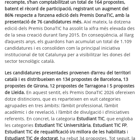
recompte, s’han comptabilitzat un total de 164 propostes,
batent el rècord de participació, registrant un augment del
86% respecte a l’onzena edició dels Premis DonaTIC, amb la
presentació de 76 candidatures més.
Així mateix, la dotzena
edició dels Premis DonaTIC ha assolit la xifra més elevada des
de la seva creació durant l’any 2015. En conseqüència, al llarg
d’aquests anys, els guardons han acumulat un total de 1.109
candidatures i es consoliden com la principal iniciativa
institucional de tot Catalunya per a visibilitzar les dones del
sector tecnològic català.
Les candidatures presentades provenen d’arreu del territori
català i es distribueixen en 134 propostes de Barcelona, 13
propostes de Girona, 12 propostes de Tarragona i 5 propostes
de Lleida.
En aquest sentit, els Premis DonaTIC 2026 ofereixen
dotze distincions, que es reparteixen en vuit categories
agrupades en tres àmbits: l’àmbit professional, l’àmbit
acadèmic i de revelació, i l’àmbit de divulgació i d’iniciatives
referents. En concret, la categoria
Estudiant TIC
, que engloba
les categories
Estudiant TIC Universitària
,
Estudiant TIC FP
,
Estudiant TIC de requalificació i/o millora de les habilitats
i
Estudiant TIC de doctorat
, ha rebut 34 propostes. Tot seguit, la