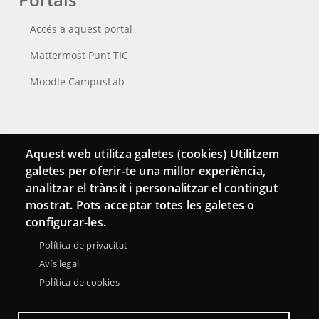
Accés a aquest portal
Mattermost Punt TIC
Moodle CampusLab
Connecta
Aquest web utilitza galetes (cookies) Utilitzem
galetes per oferir-te una millor experiència,
Bustia de contacte
analitzar el trànsit i personalitzar el contingut
Butlletins
mostrat. Pots acceptar totes les galetes o
configurar-les.
Política de privacitat
Avís legal
Política de cookies