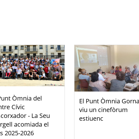
Punt Òmnia del
El Punt Òmnia Gorna
tre Cívic
viu un cinefòrum
scorxador - La Seu
estiuenc
rgell acomiada el
s 2025-2026