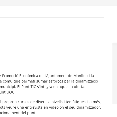
de Promoció Econòmica de l'Ajuntament de Manlleu i la
ecte comú que permeti sumar esforços per la dinamització
 municipi. El Punt TIC s'integra en aquesta oferta;
Punt
UOC
.
 proposa cursos de diversos nivells i temàtiques i, a més,
pots veure una entrevista en vídeo on el seu dinamitzador,
funcionament del punt.