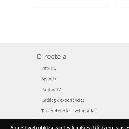
Directe a
Info TIC
Agenda
Punttic TV
Catàleg d'experiències
Tauler d'ofertes i voluntariat
Cerca el teu Punt TIC
Aquest web utilitza galetes (cookies) Utilitzem galetes