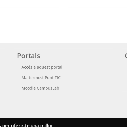
Portals
Accés a aquest portal
Mattermost Punt TIC
Moodle CampusLab
 per oferir-te una millor