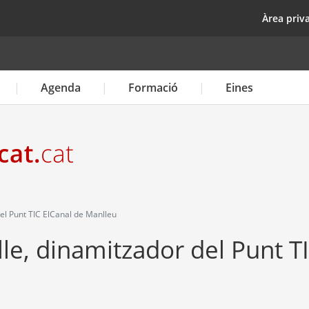
Vés
top
Àrea priv
al
contingut
Agenda
Formació
Eines
del Punt TIC ElCanal de Manlleu
lle, dinamitzador del Punt T