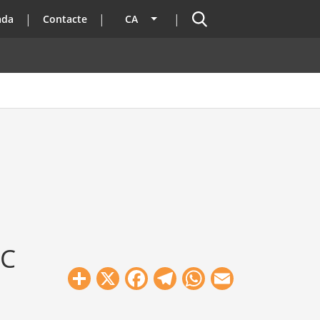
Cercador
ada
Contacte
CA
Llista les accions addicionals
IC
Share
X
Facebook
Telegram
WhatsApp
Email