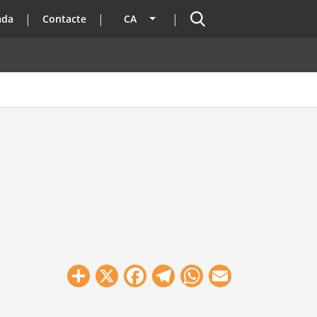
Cercador
ada
Contacte
CA
Llista les accions addicionals
Share
X
Facebook
Telegram
WhatsApp
Email