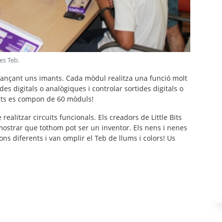
ves Teb
.
jançant uns imants. Cada mòdul realitza una funció molt
des digitals o analògiques i controlar sortides digitals o
 bits es compon de 60 mòduls!
realitzar circuits funcionals. Els creadors de Little Bits
emostrar que tothom pot ser un inventor. Els nens i nenes
s diferents i van omplir el Teb de llums i colors! Us