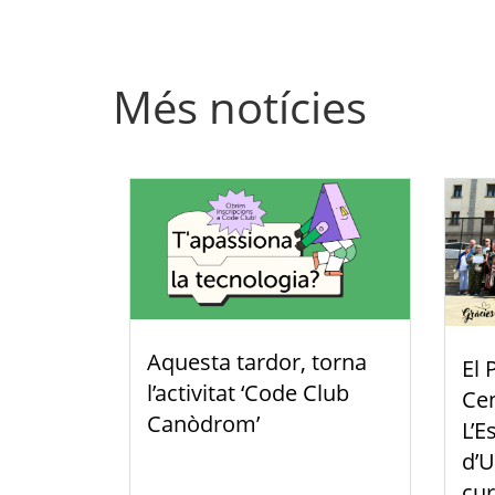
Més notícies
Aquesta tardor, torna
El 
l’activitat ‘Code Club
Cen
Canòdrom’
L’E
d’U
cur