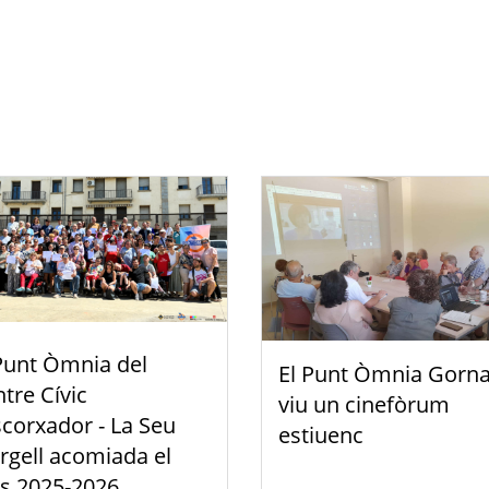
Punt Òmnia del
El Punt Òmnia Gorna
tre Cívic
viu un cinefòrum
scorxador - La Seu
estiuenc
rgell acomiada el
s 2025-2026