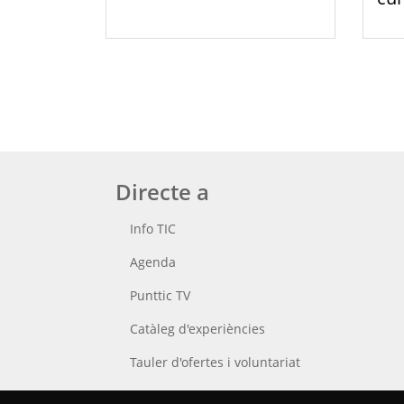
Directe a
Info TIC
Agenda
Punttic TV
Catàleg d'experiències
Tauler d'ofertes i voluntariat
Cerca el teu Punt TIC