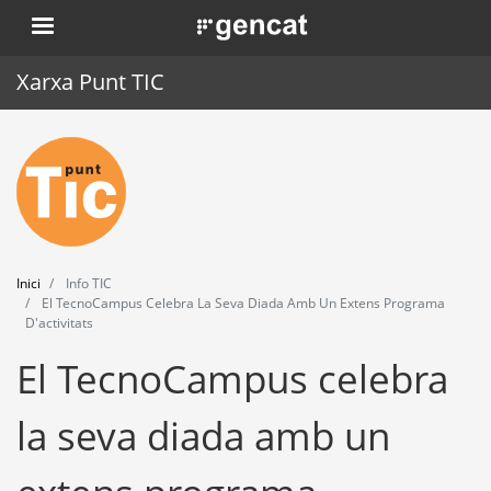
Vés
. Obre en una nova finestra.
al
contingut
Xarxa Punt TIC
Inici
Punt TIC
Actualitat
Inici
Info TIC
Agenda
El TecnoCampus Celebra La Seva Diada Amb Un Extens Programa
D'activitats
Formació
El TecnoCampus celebra
Eines
la seva diada amb un