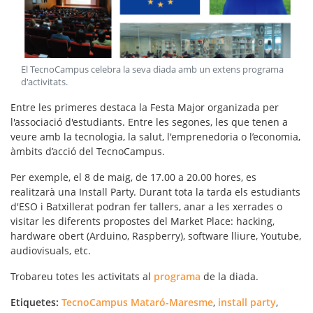
El TecnoCampus celebra la seva diada amb un extens programa
d'activitats
.
Entre les primeres destaca la Festa Major organizada per
l'associació d'estudiants. Entre les segones, les que tenen a
veure amb la tecnologia, la salut, l'emprenedoria o l’economia,
àmbits d’acció del TecnoCampus.
Per exemple, el 8 de maig, de 17.00 a 20.00 hores, es
realitzarà una
Install Party
. Durant tota la tarda els estudiants
d'ESO i Batxillerat podran fer tallers, anar a les xerrades o
visitar les diferents propostes del Market Place: hacking,
hardware obert (Arduino, Raspberry), software lliure, Youtube,
audiovisuals, etc.
Trobareu totes les activitats al
programa
de la diada.
Etiquetes:
TecnoCampus Mataró-Maresme
,
install party
,