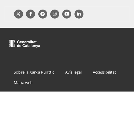
Menu
Sobre la Xarxa Punttic
Avís legal
Accessibilitat
Footer
Mapa web