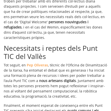
troben per treballar amb els diferents col·lectius diana
d'aquests projectes. I com serveixen d'estudi per a aquells
que ha de crear polítiques relacionades al respecte, ja que,
ens permetran veure les necessitats reals dels col·lectius, en
el cas de 'Digital Welcome'
persones nouvingudes i
refugiades
, i en el cas del Wemin, específicament les dones
dins d'aquest col·lectiu, ja que, tenen necessitats
característiques pròpies.
Necessitats i reptes dels Punt
TIC del Vallès
Tot seguit, en
Pep Oliveras
, tècnic de l'Oficina de Dinamització
de la Xarxa, ha entomat el debat que es generava i ha iniciat
una formació plena de recursos i idees per poder treballar a
l'aula Punt TIC com a
nous artesans digitals
. Juntament amb
totes les persones presents hem pogut reflexionar i inspirar-
nos al voltant del pensament computacional, la robòtica
educativa, la programació, la creativitat, etc.
Finalment, el moment esperat de coneixença entre els Punt
TIC presents s'ha iniciat destacant els
punts comuns i els