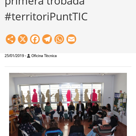
primera trobada
#territoriPuntTIC
Share
X
Facebook
Telegram
WhatsApp
Email
25/01/2019
-
Oficina Tècnica