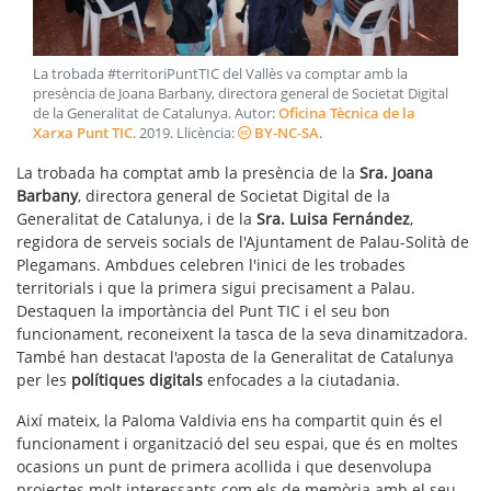
La trobada #territoriPuntTIC del Vallès va comptar amb la
presència de Joana Barbany, directora general de Societat Digital
de la Generalitat de Catalunya
. Autor:
Oficina Tècnica de la
Xarxa Punt TIC
.
2019
. Llicència:
BY-NC-SA
.
La trobada ha comptat amb la presència de la
Sra. Joana
Barbany
, directora general de Societat Digital de la
Generalitat de Catalunya, i de la
Sra. Luisa Fernández
,
regidora de serveis socials de l'Ajuntament de Palau-Solità de
Plegamans. Ambdues celebren l'inici de les trobades
territorials i que la primera sigui precisament a Palau.
Destaquen la importància del Punt TIC i el seu bon
funcionament, reconeixent la tasca de la seva dinamitzadora.
També han destacat l'aposta de la Generalitat de Catalunya
per les
polítiques digitals
enfocades a la ciutadania.
Així mateix, la Paloma Valdivia ens ha compartit quin és el
funcionament i organització del seu espai, que és en moltes
ocasions un punt de primera acollida i que desenvolupa
projectes molt interessants com els de memòria amb el seu