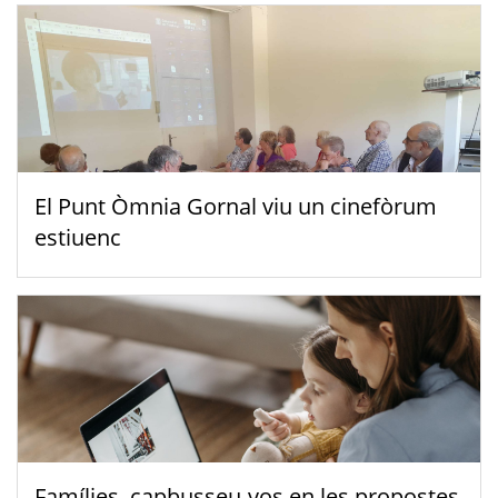
El Punt Òmnia Gornal viu un cinefòrum
estiuenc
Famílies, capbusseu-vos en les propostes