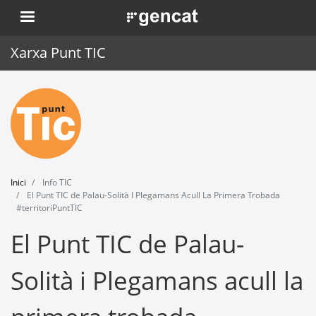
Vés
. Obre en una nova finestra.
al
contingut
Xarxa Punt TIC
Inici
Punt TIC
Actualitat
Inici
Info TIC
Agenda
El Punt TIC de Palau-Solità I Plegamans Acull La Primera Trobada
#territoriPuntTIC
Formació
El Punt TIC de Palau-
Eines
Solità i Plegamans acull la