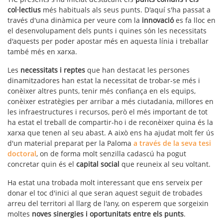
col·lectius
més habituals als seus punts. D'aquí s'ha passat a
través d'una dinàmica per veure com la
innovació
es fa lloc en
el desenvolupament dels punts i quines són les necessitats
d'aquests per poder apostar més en aquesta línia i treballar
també més en xarxa.
Les
necessitats i reptes
que han destacat les persones
dinamitzadores han estat la necessitat de trobar-se més i
conèixer altres punts, tenir més confiança en els equips,
conèixer estratègies per arribar a més ciutadania, millores en
les infraestructures i recursos, però el més important de tot
ha estat el treball de compartir-ho i de reconèixer quina és la
xarxa que tenen al seu abast. A això ens ha ajudat molt fer ús
d'un material preparat per la Paloma
a través de la seva tesi
doctoral
, on de forma molt senzilla cadascú ha pogut
concretar quin és el
capital social
que reuneix al seu voltant.
Ha estat una trobada molt interessant que ens serveix per
donar el toc d'inici al que seran aquest seguit de trobades
arreu del territori al llarg de l'any, on esperem que sorgeixin
moltes
noves sinergies i oportunitats entre els punts
.