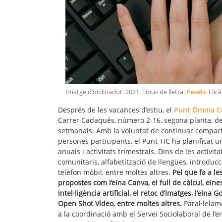
Imatge d'ordinador
.
2021
. Tipus de lletra:
Pexels
. Llic
Després de les vacances d’estiu, el
Punt Òmnia Ce
Carrer Cadaqués, número 2-16, segona planta, de la
setmanals. Amb la voluntat de continuar compar
persones participants, el Punt TIC ha planificat
anuals i activitats trimestrals. Dins de les activi
comunitaris, alfabetització de llengües, introducc
telèfon mòbil, entre moltes altres.
Pel que fa a le
propostes com l’eina Canva, el full de càlcul, eine
intel·ligència artificial, el retoc d’imatges, l’eina 
Open Shot Vídeo, entre moltes altres.
Paral·lelam
a la coordinació amb el Servei Sociolaboral de l’ent