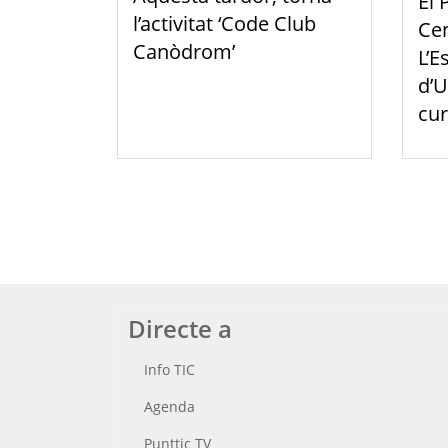
El 
l’activitat ‘Code Club
Cen
Canòdrom’
L’E
d’U
cur
Directe a
Info TIC
Agenda
Punttic TV