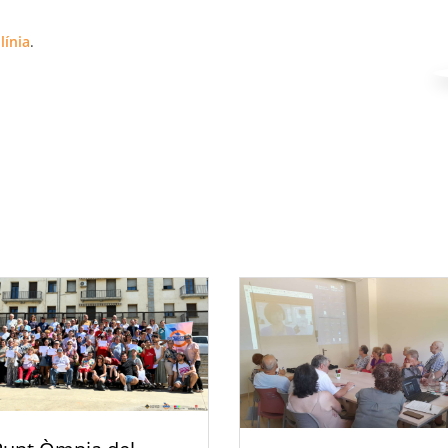
 línia
.