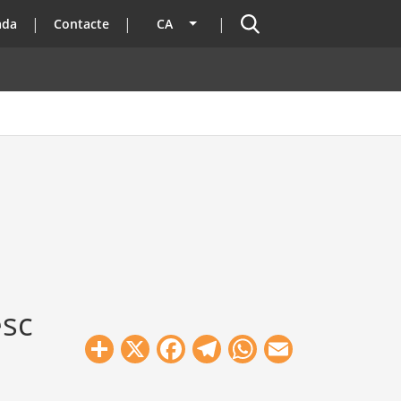
Cercador
ada
Contacte
CA
Llista les accions addicionals
esc
Share
X
Facebook
Telegram
WhatsApp
Email