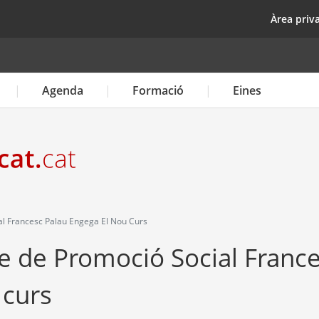
Vés
top
Àrea priv
al
contingut
Agenda
Formació
Eines
al Francesc Palau Engega El Nou Curs
e de Promoció Social Franc
 curs