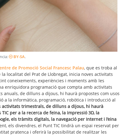
ència:
BY-SA
.
ntre de Promoció Social Francesc Palau
, que es troba al
 localitat del Prat de Llobregat, inicia noves activitats
tint coneixements, experiències i moments amb les
 una enriquidora programació que compta amb activitats
tats anuals, de dilluns a dijous, hi haurà propostes com usos
ió a la informàtica, programació, robòtica i introducció al
s activitats trimestrals, de dilluns a dijous, hi haurà
s TIC per a la recerca de feina, la impressió 3D, la
Google, els tràmits digitals, la navegació per Internet i l’eina
ent, els divendres, el Punt TIC tindrà un espai reservat per
itat pratenca i oferirà la possibilitat de realitzar les