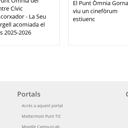
Punt Òmnia del
El Punt Òmnia Gorna
tre Cívic
viu un cinefòrum
scorxador - La Seu
estiuenc
rgell acomiada el
s 2025-2026
Portals
Accés a aquest portal
Mattermost Punt TIC
Moodle CampusLab