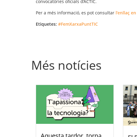
convocatòries oficials d’ACTIC.
Per a més informació, es pot consultar
l’enllaç en
Etiquetes:
#FemXarxaPuntTIC
Més notícies
Aquesta tardor, torna