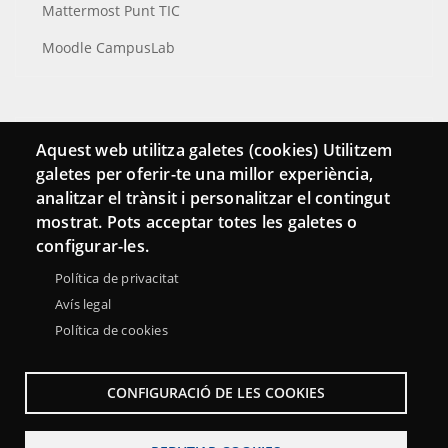
Mattermost Punt TIC
Moodle CampusLab
Connecta
Aquest web utilitza galetes (cookies) Utilitzem
galetes per oferir-te una millor experiència,
Bustia de contacte
analitzar el trànsit i personalitzar el contingut
Butlletins
mostrat. Pots acceptar totes les galetes o
configurar-les.
Política de privacitat
Avís legal
Política de cookies
CONFIGURACIÓ DE LES COOKIES