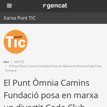
Vés
. Obre en una nova finestra.
al
contingut
Xarxa Punt TIC
Inici
Punt TIC
Actualitat
Inici
Info TIC
Agenda
El Punt Òmnia Camins Fundació Posa En Marxa Un Divertit Code Club
Estiuenc
Formació
El Punt Òmnia Camins
Eines
Fundació posa en marxa