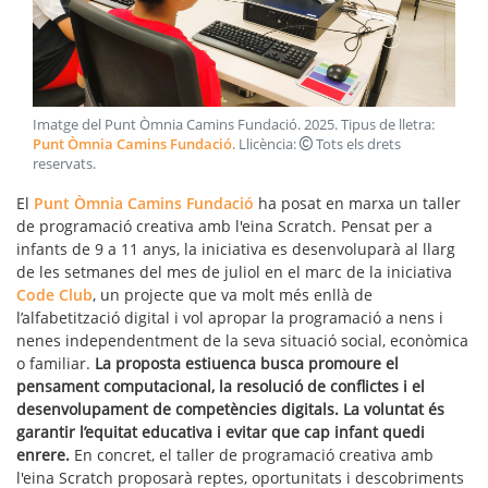
Imatge del Punt Òmnia Camins Fundació
.
2025
. Tipus de lletra:
Punt Òmnia Camins Fundació
. Llicència:
Tots els drets
reservats
.
El
Punt Òmnia Camins Fundació
ha posat en marxa un taller
de programació creativa amb l'eina Scratch. Pensat per a
infants de 9 a 11 anys, la iniciativa es desenvoluparà al llarg
de les setmanes del mes de juliol en el marc de la iniciativa
Code Club
, un projecte que va molt més enllà de
l’alfabetització digital i vol apropar la programació a nens i
nenes independentment de la seva situació social, econòmica
o familiar.
La proposta estiuenca busca promoure el
pensament computacional, la resolució de conflictes i el
desenvolupament de competències digitals. La voluntat és
garantir l’equitat educativa i evitar que cap infant quedi
enrere.
En concret, el taller de programació creativa amb
l'eina Scratch proposarà reptes, oportunitats i descobriments