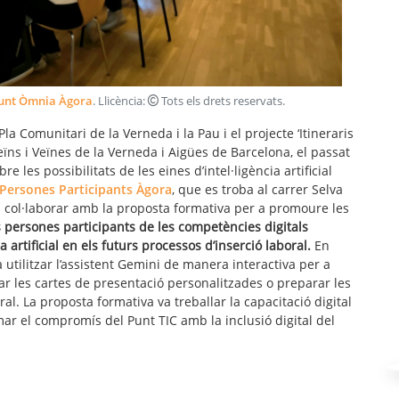
unt Òmnia Àgora
. Llicència:
Tots els drets reservats
.
la Comunitari de la Verneda i la Pau i el projecte ‘Itineraris
Veïns i Veïnes de la Verneda i Aigües de Barcelona, el passat
e les possibilitats de les eines d’intel·ligència artificial
Persones Participants Àgora
, que es troba al carrer Selva
a col·laborar amb la proposta formativa per a promoure les
les persones participants de les competències digitals
a artificial en els futurs processos d’inserció laboral.
En
 utilitzar l’assistent Gemini de manera interactiva per a
ar les cartes de presentació personalitzades o preparar les
al. La proposta formativa va treballar la capacitació digital
irmar el compromís del Punt TIC amb la inclusió digital del