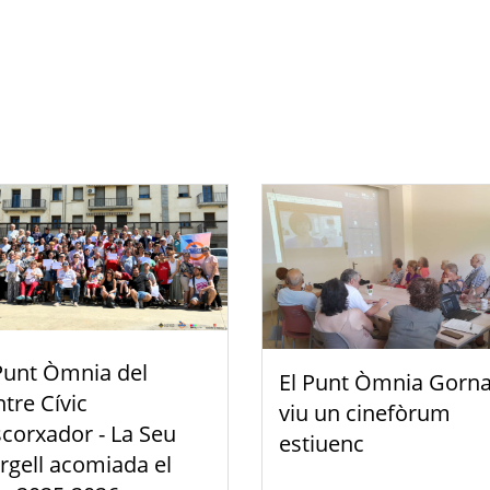
Punt Òmnia del
El Punt Òmnia Gorna
tre Cívic
viu un cinefòrum
scorxador - La Seu
estiuenc
rgell acomiada el