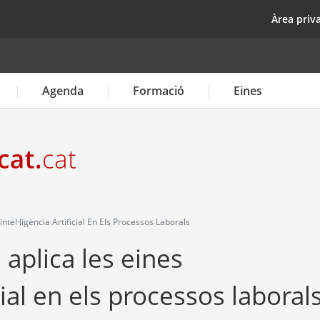
Vés
top
Àrea priv
al
contingut
Agenda
Formació
Eines
tel·ligència Artificial En Els Processos Laborals
aplica les eines
icial en els processos laboral