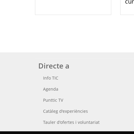
cur
Directe a
Info TIC
Agenda
Punttic TV
Catàleg d'experiències
Tauler d'ofertes i voluntariat
Cerca el teu Punt TIC