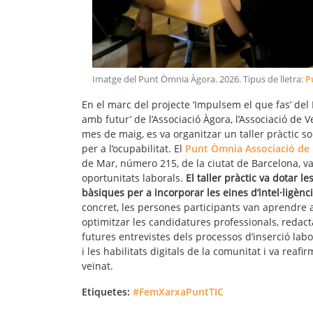
Imatge del Punt Òmnia Àgora
.
2026
. Tipus de lletra:
P
En el marc del projecte ‘Impulsem el que fas’ del P
amb futur’ de l’Associació Àgora, l’Associació de 
mes de maig, es va organitzar un taller pràctic sobr
per a l’ocupabilitat. El
Punt Òmnia Associació de 
de Mar, número 215, de la ciutat de Barcelona, v
oportunitats laborals.
El taller pràctic va dotar 
bàsiques per a incorporar les eines d’intel·ligènci
concret, les persones participants van aprendre a
optimitzar les candidatures professionals, redact
futures entrevistes dels processos d’inserció labor
i les habilitats digitals de la comunitat i va reaf
veïnat.
Etiquetes:
#FemXarxaPuntTIC