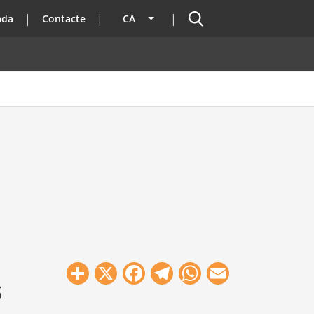
Cercador
ada
Contacte
CA
Llista les accions addicionals
Share
X
Facebook
Telegram
WhatsApp
Email
s