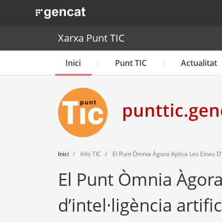
. Obre en una nova finestra.
Xarxa Punt TIC
Inici
Punt TIC
Actualitat
Inici
Info TIC
El Punt Òmnia Àgora Aplica Les Eines D’in
El Punt Òmnia Àgora 
d’intel·ligència artif