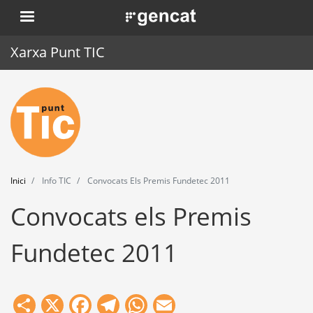
Vés
. Obre en una nova finestra.
al
contingut
Xarxa Punt TIC
Inici
Punt TIC
Actualitat
Inici
Info TIC
Convocats Els Premis Fundetec 2011
Agenda
Convocats els Premis
Formació
Fundetec 2011
Eines
Share
X
Facebook
Telegram
WhatsApp
Email