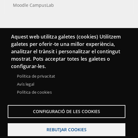
Moodle CampusLab
Connecta
Aquest web utilitza galetes (cookies) Utilitzem
galetes per oferir-te una millor experiència,
Bustia de contacte
analitzar el trànsit i personalitzar el contingut
Butlletins
mostrat. Pots acceptar totes les galetes o
configurar-les.
Política de privacitat
Avís legal
Política de cookies
CONFIGURACIÓ DE LES COOKIES
REBUTJAR COOKIES