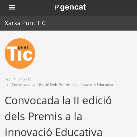
Vés
. Obre en una nova finestra.
al
contingut
Xarxa Punt TIC
Inici
Punt TIC
Actualitat
Inici
Info TIC
Agenda
Convocada La II Edició Dels Premis a La Innovació Educativa
Convocada la II edició
Formació
Eines
dels Premis a la
Innovació Educativa