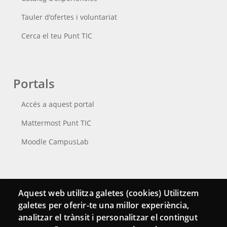
Tauler d'ofertes i voluntariat
Cerca el teu Punt TIC
Portals
Accés a aquest portal
Mattermost Punt TIC
Moodle CampusLab
Connecta
Aquest web utilitza galetes (cookies) Utilitzem
galetes per oferir-te una millor experiència,
Bustia de contacte
analitzar el trànsit i personalitzar el contingut