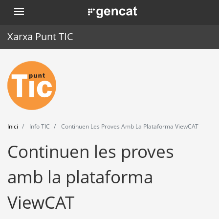
Vés
. Obre en una nova finestra.
al
contingut
Xarxa Punt TIC
Inici
Punt TIC
Actualitat
Inici
Info TIC
Continuen Les Proves Amb La Plataforma ViewCAT
Agenda
Continuen les proves
Formació
amb la plataforma
Eines
ViewCAT