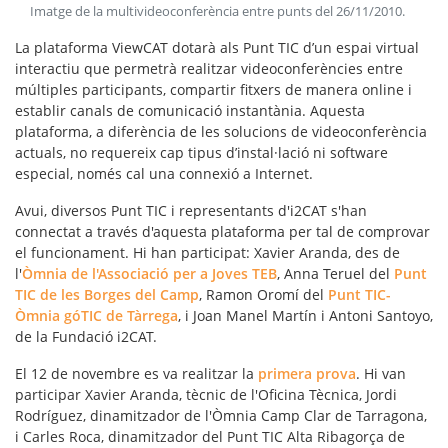
Imatge de la multivideoconferència entre punts del 26/11/2010
.
La plataforma ViewCAT dotarà als Punt TIC d’un espai virtual
interactiu que permetrà realitzar videoconferències entre
múltiples participants, compartir fitxers de manera online i
establir canals de comunicació instantània. Aquesta
plataforma, a diferència de les solucions de videoconferència
actuals, no requereix cap tipus d’instal·lació ni software
especial, només cal una connexió a Internet.
Avui, diversos Punt TIC i representants d'i2CAT s'han
connectat a través d'aquesta plataforma per tal de comprovar
el funcionament. Hi han participat: Xavier Aranda, des de
l'
Òmnia de l'Associació per a Joves TEB
, Anna Teruel del
Punt
TIC de les Borges del Camp
, Ramon Oromí del
Punt TIC-
Òmnia góTIC de Tàrrega
, i Joan Manel Martín i Antoni Santoyo,
de la Fundació i2CAT.
El 12 de novembre es va realitzar la
primera prova
. Hi van
participar Xavier Aranda, tècnic de l'Oficina Tècnica, Jordi
Rodríguez, dinamitzador de l'Òmnia Camp Clar de Tarragona,
i Carles Roca, dinamitzador del Punt TIC Alta Ribagorça de