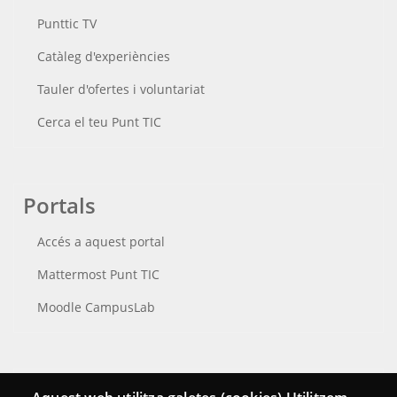
Punttic TV
Catàleg d'experiències
Tauler d'ofertes i voluntariat
Cerca el teu Punt TIC
Portals
Accés a aquest portal
Mattermost Punt TIC
Moodle CampusLab
Connecta