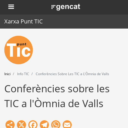
Vés
. Obre en una nova finestra.
al
contingut
Xarxa Punt TIC
Inici
Punt TIC
Actualitat
Inici
Info TIC
Conferències Sobre Les TIC a L'Òmnia de Valls
Agenda
Conferències sobre les
Formació
TIC a l'Òmnia de Valls
Eines
Share
X
Facebook
Telegram
WhatsApp
Email