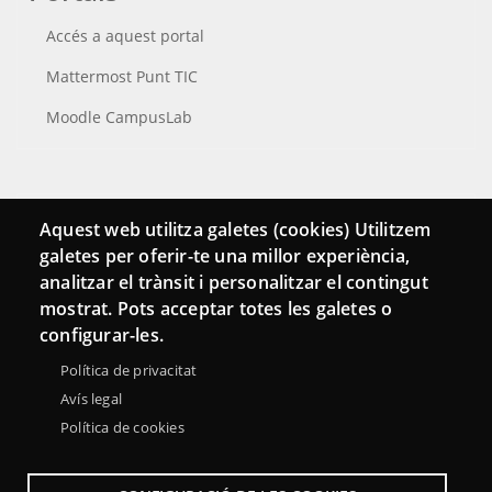
Accés a aquest portal
Mattermost Punt TIC
Moodle CampusLab
Connecta
Aquest web utilitza galetes (cookies) Utilitzem
galetes per oferir-te una millor experiència,
Bustia de contacte
analitzar el trànsit i personalitzar el contingut
Butlletins
mostrat. Pots acceptar totes les galetes o
configurar-les.
Política de privacitat
Avís legal
Política de cookies