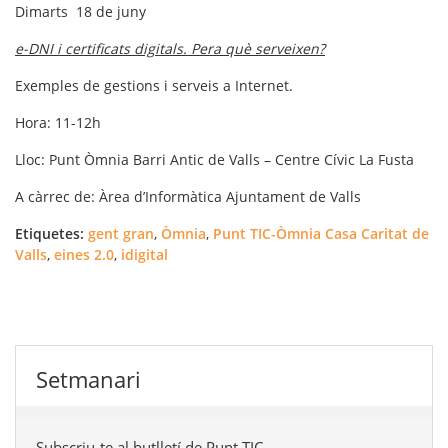
Dimarts 18 de juny
e-DNI i certificats digitals. Pera què serveixen?
Exemples de gestions i serveis a Internet.
Hora: 11-12h
Lloc: Punt Òmnia Barri Antic de Valls – Centre Cívic La Fusta
A càrrec de: Àrea d’Informàtica Ajuntament de Valls
Etiquetes:
gent gran
,
Òmnia
,
Punt TIC-Òmnia Casa Caritat de
Valls
,
eines 2.0
,
idigital
Setmanari
Subscriu-te al butlletí de Punt TIC