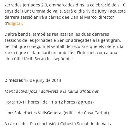
xerrades
Jornades 2.0
, emmarcades dins la celebració dels 10
anys del Punt Òmnia de Valls. Serà el dia 19 de juny i aquesta
darrera sessió anirà a càrrec dee Daniel Marco, director
d'
Idigital
.
D'altra banda, també es realitzaran les dues darreres
sessions de les
Jornades e-Sènior
adreçades a la gent gran,
per tal que coneguin el ventall de recursos que els ofereix la
xarxa i que es familiaritzin amb l'ús d'Internet, com a una
eina útil i fàcil. Seran les següents:
Dimecres
12 de juny de 2013
Ment activa: jocs i activitats a la xarxa d’Internet
Hora: 10-11 hores i de 11 a 12 hores (2 grups)
Lloc: Sala d’actes VallsGenera (edifici de Casa Caritat)
A càrrec de: Pla d’Inclusió i Cohesió Social de de Valls