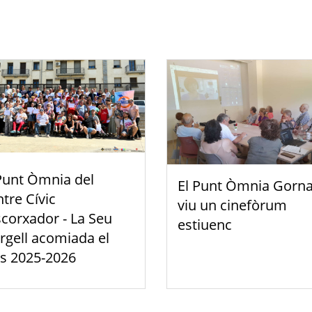
Punt Òmnia del
El Punt Òmnia Gorna
tre Cívic
viu un cinefòrum
scorxador - La Seu
estiuenc
rgell acomiada el
s 2025-2026