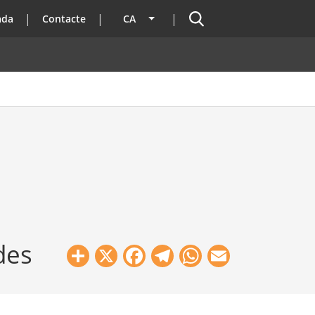
Cercador
ada
Contacte
CA
Llista les accions addicionals
des
Share
X
Facebook
Telegram
WhatsApp
Email