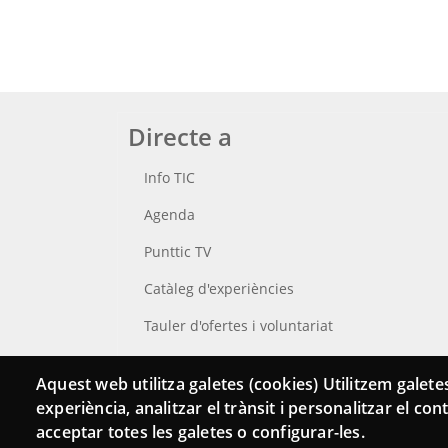
Directe a
Info TIC
Agenda
Punttic TV
Catàleg d'experiències
Tauler d'ofertes i voluntariat
Cerca el teu Punt TIC
Aquest web utilitza galetes (cookies) Utilitzem galetes
experiència, analitzar el trànsit i personalitzar el co
acceptar totes les galetes o configurar-les.