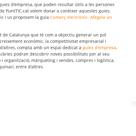
guies d'empresa, que poden resultar útils a les persones
 de PuntTIC.cat volem donar a conèixer aquestes guies.
c i us proposem la guia
Comerç electrònic. Afegeix un
tat de Catalunya que té com a objectiu generar un
pol
creixement econòmic, la competitivitat empresarial i
e d'altres, compta amb un espai dedicat a
guies d'empresa
,
s/àries podran descobrir
noves possibilitats per al seu
i organització, màrqueting i vendes, compres i logística,
inari, entre d'altres.