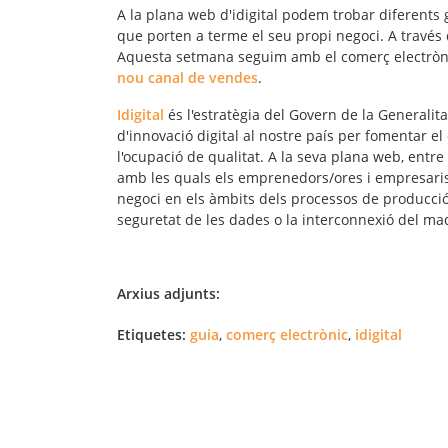
A la plana web d'idigital podem trobar diferents 
que porten a terme el seu propi negoci. A través
Aquesta setmana seguim amb el comerç electròni
nou canal de vendes
.
Idigital
és l'estratègia del Govern de la Generali
d'innovació digital
al nostre país per fomentar el 
l'ocupació de qualitat. A la seva plana web, entr
amb les quals els emprenedors/ores i empresari
negoci
en els àmbits dels processos de producció 
seguretat de les dades o la interconnexió del maqu
Arxius adjunts:
Etiquetes:
guia
,
comerç electrònic
,
idigital