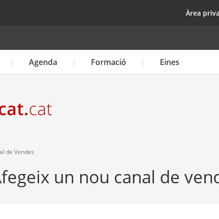
Vés
top
Àrea priv
al
contingut
Agenda
Formació
Eines
al de Vendes
Afegeix un nou canal de ven