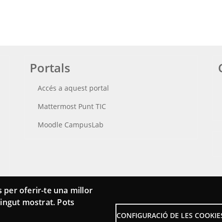
Portals
Accés a aquest portal
Mattermost Punt TIC
Moodle CampusLab
 per oferir-te una millor
ntingut mostrat. Pots
CONFIGURACIÓ DE LES COOKIE