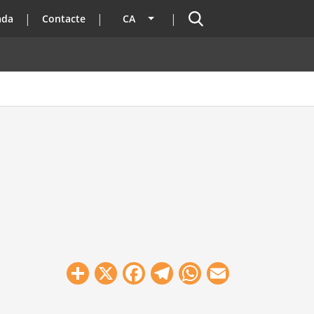
Cercador
ada
Contacte
CA
Llista les accions addicionals
Share
X
Facebook
Telegram
WhatsApp
Email