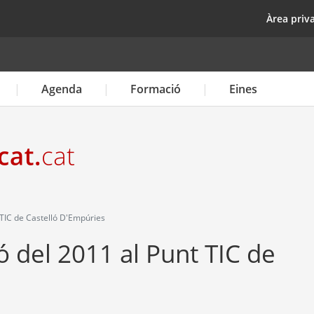
Vés
top
Àrea priv
al
contingut
Agenda
Formació
Eines
TIC de Castelló D'Empúries
 del 2011 al Punt TIC de