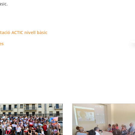
àsic.
tació ACTIC nivell bàsic
es