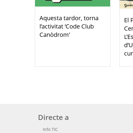
Aquesta tardor, torna
El 
l’activitat ‘Code Club
Cen
Canòdrom’
L’E
d’U
cur
Directe a
Info TIC