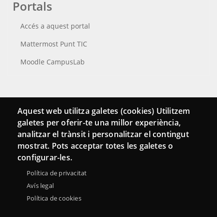
Portals
Accés a aquest portal
Mattermost Punt TIC
Moodle CampusLab
Connecta
Aquest web utilitza galetes (cookies) Utilitzem
galetes per oferir-te una millor experiència,
Bustia de contacte
analitzar el trànsit i personalitzar el contingut
Butlletins
mostrat. Pots acceptar totes les galetes o
configurar-les.
Política de privacitat
Avís legal
Política de cookies