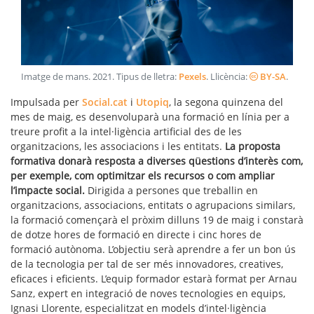
Imatge de mans
.
2021
. Tipus de lletra:
Pexels
. Llicència:
BY-SA
.
Impulsada per
Social.cat
i
Utopiq
, la segona quinzena del
mes de maig, es desenvoluparà una formació en línia per a
treure profit a la intel·ligència artificial des de les
organitzacions, les associacions i les entitats.
La proposta
formativa donarà resposta a diverses qüestions d’interès com,
per exemple, com optimitzar els recursos o com ampliar
l’impacte social.
Dirigida a persones que treballin en
organitzacions, associacions, entitats o agrupacions similars,
la formació començarà el pròxim dilluns 19 de maig i constarà
de dotze hores de formació en directe i cinc hores de
formació autònoma. L’objectiu serà aprendre a fer un bon ús
de la tecnologia per tal de ser més innovadores, creatives,
eficaces i eficients. L’equip formador estarà format per Arnau
Sanz, expert en integració de noves tecnologies en equips,
Ignasi Llorente, especialitzat en models d’intel·ligència