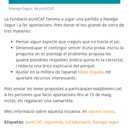
Navega Segur, de puntCAT
.
La Fundació puntCAT t'anima a jugar una partida a Navega
Segur i a fer aportacions. Pots donar el teu granet de sorra de
tres maneres:
Pensar algun aspecte que creguis que no tracta el joc.
Desenvolupar el contingut sencer d’una prova: escriu la
pregunta on es plantegi el problema, proposa les
quatre possibles respostes (indica quina és la correcta)
i redacta una breu explicació del perquè.
Ajudar en la millora de l’apartat
Eines d’ajuda
, tot
aportant recursos interessants.
Pots enviar les teves propostes a participa[arrova]domini.cat.
A les persones que facin aportacions fins al 15 de maig,
inclòs, els regalaran una samarreta.
Més informació sobre aquesta inciativa, en
aquest enllaç
.
Etiquetes:
puntCAT
,
seguretat
,
col·laboració
,
Navega segur