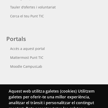
Tauler d'ofertes i voluntariat
Cerca el teu Punt TIC
Portals
Accés a aquest portal
Mattermost Punt TIC
Moodle CampusLab
Connecta
Aquest web utilitza galetes (cookies) Utilitzem
galetes per oferir-te una millor experiència,
Bustia de contacte
analitzar el trànsit i personalitzar el contingut
Butlletins