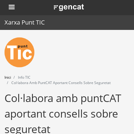
Vés
. Obre en una nova finestra.
al
contingut
Xarxa Punt TIC
Inici
Punt TIC
Actualitat
Inici
Info TIC
Agenda
Col·labora Amb PuntCAT Aportant Consells Sobre Seguretat
Col·labora amb puntCAT
Formació
Eines
aportant consells sobre
seguretat