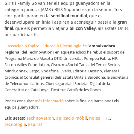
Girls i Family Go van ser els equips guanyadors en la
categoria júnior, i JAM3 i BFIS Sophmores en la sènior. Tots
cinc participaran en la
semifinal mundial
, que es
desenvoluparà en línia i aspiren a aconseguir passi a la
gran
final
, que els permetria viatjar a
Silicon Valley
, als Estats Units,
per participar-hi.
L'
Associació Espiral, Educació i Tecnologia
és l'
ambaixadora
regional
del Technovation i en aquesta edició ha rebut el suport d
el
Programa María de Maeztu DTIC-Universitat Pompeu Fabra, HP,
Silicon Valley Foundation, Cisco, m4Social-Taula del Tercer Sector,
MindConnex, Letgo, Vodafone, Everis, Editorial Destino, Planeta i
Crónica, el Consulat general dels Estats Units a Barcelona, la Secretaria
de Telecomunicacions, Ciberseguretat i Societat Digital de la
Generalitat de Catalunya i l’Institut Català de les Dones
Podeu consultar
més informació
sobre la final de Barcelona i els
equips guanyadors.
Etiquetes:
Technovation
,
aplicació mòbil
,
noies i TIC
,
tecnologia
,
Espiral