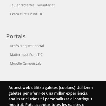
Tauler d'ofertes i voluntariat
Cerca el teu Punt TIC
Portals
Accés a aquest portal
Mattermost Punt TIC
Moodle CampusLab
Connecta
Aquest web utilitza galetes (cookies) Utilitzem
galetes per oferir-te una millor experiència,
Bustia de contacte
analitzar el trànsit i personalitzar el contingut
Butlletins
mostrat. Pots acceptar totes les galetes o