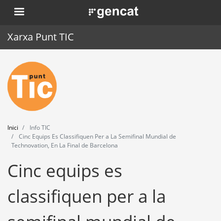
Vés
. Obre en una nova finestra.
al
contingut
Xarxa Punt TIC
Inici
Punt TIC
Actualitat
Inici
Info TIC
Agenda
Cinc Equips Es Classifiquen Per a La Semifinal Mundial de
Technovation, En La Final de Barcelona
Formació
Cinc equips es
Eines
classifiquen per a la