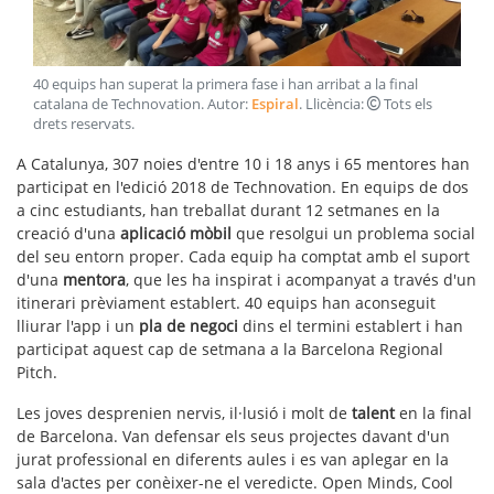
40 equips han superat la primera fase i han arribat a la final
catalana de Technovation
. Autor:
Espiral
. Llicència:
Tots els
drets reservats
.
A Catalunya, 307 noies d'entre 10 i 18 anys i 65 mentores han
participat en l'edició 2018 de Technovation. En equips de dos
a cinc estudiants, han treballat durant 12 setmanes en la
creació d'una
aplicació mòbil
que resolgui un problema social
del seu entorn proper. Cada equip ha comptat amb el suport
d'una
mentora
, que les ha inspirat i acompanyat a través d'un
itinerari prèviament establert. 40 equips han aconseguit
lliurar l'app i un
pla de negoci
dins el termini establert i han
participat aquest cap de setmana a la Barcelona Regional
Pitch.
Les joves desprenien nervis, il·lusió i molt de
talent
en la final
de Barcelona. Van defensar els seus projectes davant d'un
jurat professional en diferents aules i es van aplegar en la
sala d'actes per conèixer-ne el veredicte. Open Minds, Cool