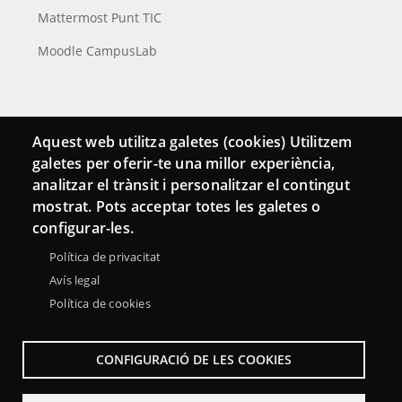
Mattermost Punt TIC
Moodle CampusLab
Connecta
Aquest web utilitza galetes (cookies) Utilitzem
galetes per oferir-te una millor experiència,
Bustia de contacte
analitzar el trànsit i personalitzar el contingut
Butlletins
mostrat. Pots acceptar totes les galetes o
configurar-les.
Política de privacitat
Avís legal
Política de cookies
CONFIGURACIÓ DE LES COOKIES