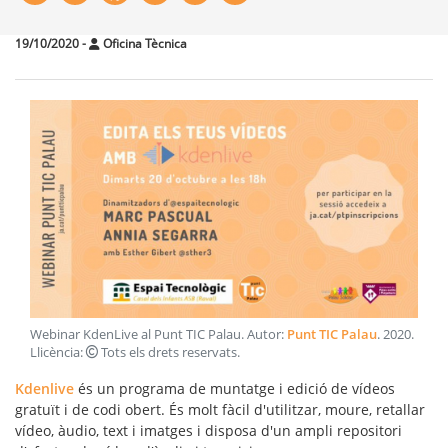
19/10/2020
-
Oficina Tècnica
Webinar KdenLive al Punt TIC Palau
. Autor:
Punt TIC Palau
.
2020
.
Llicència:
Tots els drets reservats
.
Kdenlive
és un programa de muntatge i edició de vídeos
gratuït i de codi obert. És molt fàcil d'utilitzar, moure, retallar
vídeo, àudio, text i imatges i disposa d'un ampli repositori