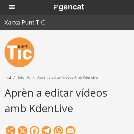
Vés
. Obre en una nova finestra.
al
contingut
Xarxa Punt TIC
Inici
Punt TIC
Actualitat
Inici
Info TIC
Aprèn a Editar Vídeos Amb KdenLive
Agenda
Aprèn a editar vídeos
Formació
amb KdenLive
Eines
Share
X
Facebook
Telegram
WhatsApp
Email