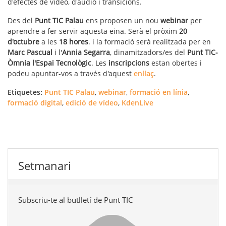
d'efectes de vídeo, d'àudio i transicions.
Des del
Punt TIC Palau
ens proposen un nou
webinar
per
aprendre a fer servir aquesta eina. Serà el pròxim
20
d'octubre
a les
18 hores
. i la formació serà realitzada per en
Marc Pascual
i l'
Annia Segarra
, dinamitzadors/es del
Punt TIC-
Òmnia l'Espai Tecnològic
. Les
inscripcions
estan obertes i
podeu apuntar-vos a través d'aquest
enllaç
.
Etiquetes:
Punt TIC Palau
,
webinar
,
formació en línia
,
formació digital
,
edició de vídeo
,
KdenLive
Setmanari
Subscriu-te al butlletí de Punt TIC