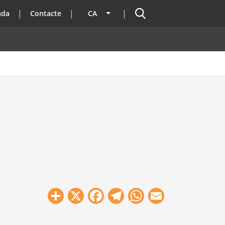
Cercador
ada
Contacte
CA
Llista les accions addicionals
Share
X
Facebook
Telegram
WhatsApp
Email