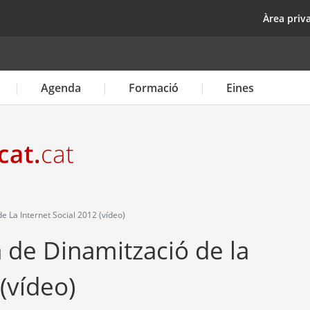
Vés
top
Àrea priv
al
contingut
Agenda
Formació
Eines
e La Internet Social 2012 (vídeo)
a de Dinamització de la
(vídeo)