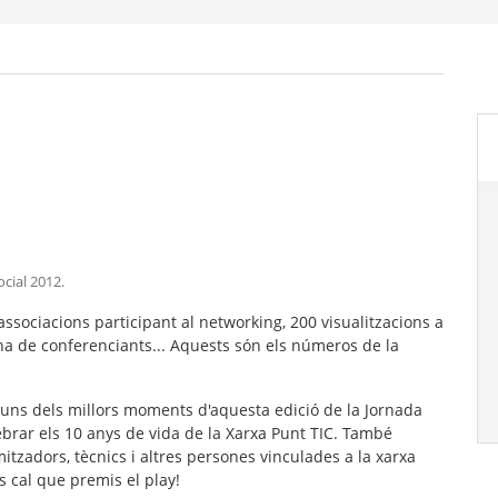
ocial 2012
.
ssociacions participant al networking, 200 visualitzacions a
na de conferenciants... Aquests són els números de la
guns dels millors moments d'aquesta edició de la Jornada
lebrar els 10 anys de vida de la Xarxa Punt TIC. També
tzadors, tècnics i altres persones vinculades a la xarxa
s cal que premis el play!