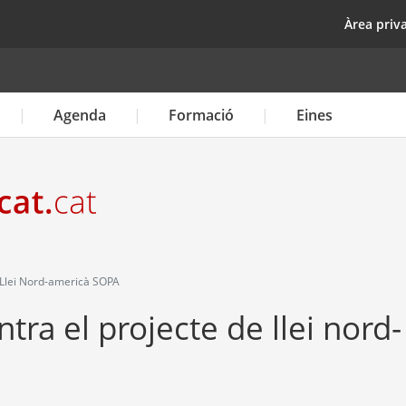
Vés
top
Àrea priv
al
contingut
Agenda
Formació
Eines
 Llei Nord-americà SOPA
tra el projecte de llei nord-