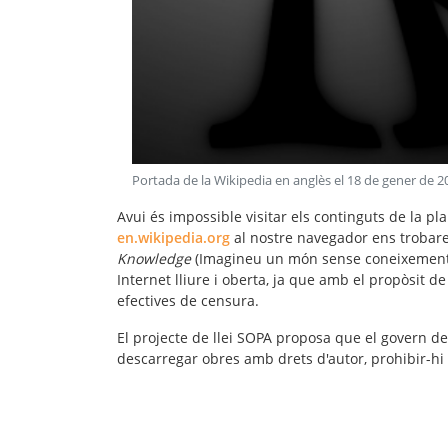
Portada de la Wikipedia en anglès el 18 de gener de 2
Avui és impossible visitar els continguts de la pl
en.wikipedia.org
al nostre navegador ens trobar
Knowledge
(Imagineu un món sense coneixement l
Internet lliure i oberta
, ja que amb el propòsit de
efectives de
censura
.
El projecte de llei SOPA proposa que el govern d
descarregar obres amb drets d'autor, prohibir-hi 