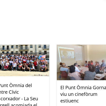
Punt Òmnia del
El Punt Òmnia Gorna
tre Cívic
viu un cinefòrum
scorxador - La Seu
estiuenc
rgell acomiada el