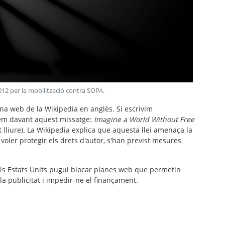
012 per la mobilització contra SOPA
.
ana web de la Wikipedia en anglès. Si escrivim
em davant aquest missatge:
Imagine a World Without Free
liure). La Wikipedia explica que aquesta llei amenaça la
 voler protegir els drets d'autor, s'han previst mesures
els Estats Units pugui blocar planes web que permetin
la publicitat i impedir-ne el finançament.