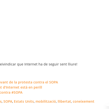
reivindicar que Internet ha de seguir sent lliure!
avant de la protesta contra el SOPA
at d'Internet està en perill
a contra #SOPA
s
,
SOPA
,
Estats Units
,
mobilització
,
llibertat
,
coneixement