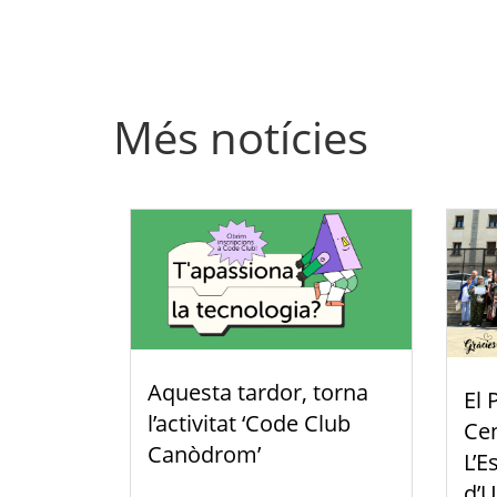
Més notícies
Aquesta tardor, torna
El 
l’activitat ‘Code Club
Cen
Canòdrom’
L’E
d’U