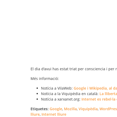
El dia d'avui has estat triat per consciencia i per 
Més informació:
Notícia a VilaWeb:
Google i Wikipedia, al d
Notícia a la Viquipèdia en català:
La llibert
Notícia a xarxanet.org:
Internet es rebel·l
Etiquetes:
Google
,
Mozilla
,
Viquipèdia
,
WordPres
lliure
,
Internet lliure