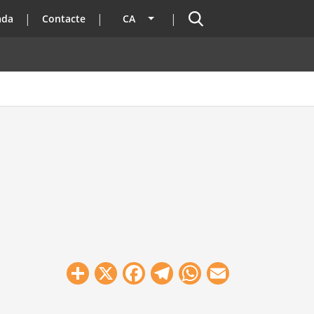
Cercador
ada
Contacte
CA
Llista les accions addicionals
Share
X
Facebook
Telegram
WhatsApp
Email