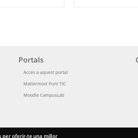
Portals
Accés a aquest portal
Mattermost Punt TIC
Moodle CampusLab
 per oferir-te una millor