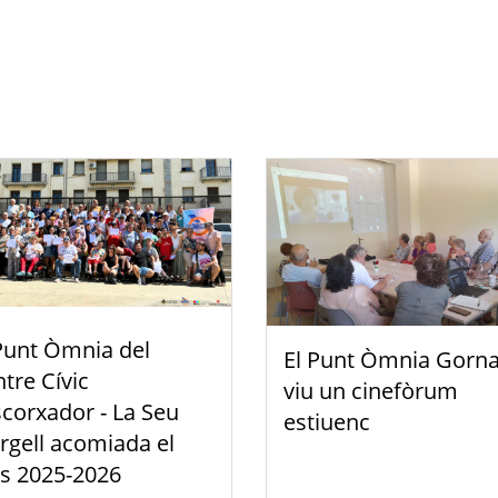
Punt Òmnia del
El Punt Òmnia Gorna
tre Cívic
viu un cinefòrum
scorxador - La Seu
estiuenc
rgell acomiada el
s 2025-2026