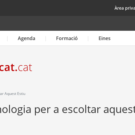
Vés
top
Àrea priv
al
contingut
Agenda
Formació
Eines
ar Aquest Estiu
ologia per a escoltar aques