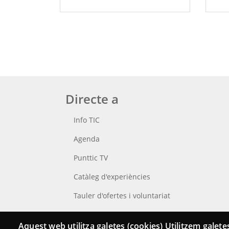
Directe a
Info TIC
Agenda
Punttic TV
Catàleg d'experiències
Tauler d'ofertes i voluntariat
Cerca el teu Punt TIC
Aquest web utilitza galetes (cookies) Utilitzem galetes