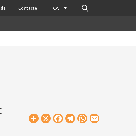
Cercador
ada
Contacte
CA
Llista les accions addicionals
t
Share
X
Facebook
Telegram
WhatsApp
Email