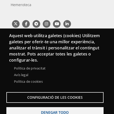
Hemeroteca
Aquest web utilitza galetes (cookies) Utilitzem
galetes per oferir-te una millor experiència,
analitzar el trànsit i personalitzar el contingut
mostrat. Pots acceptar totes les galetes o
configurar-les.
Política de privacitat
Menu
Sobre la Red Punt TIC
Aviso legal
Accesibilidad
Avís legal
Footer
Política de cookies
Mapa web
CONFIGURACIÓ DE LES COOKIES
DENEGAR TODO