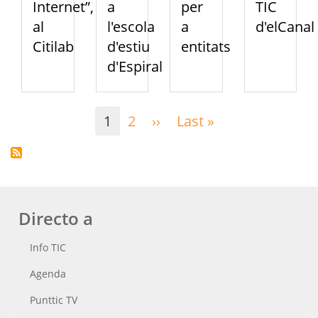
Internet”,
a
per
TIC
al
l'escola
a
d'elCanal
Citilab
d'estiu
entitats
d'Espiral
Paginación
1
2
››
Siguiente
Last »
Última
página
página
Directo a
Info TIC
Agenda
Punttic TV