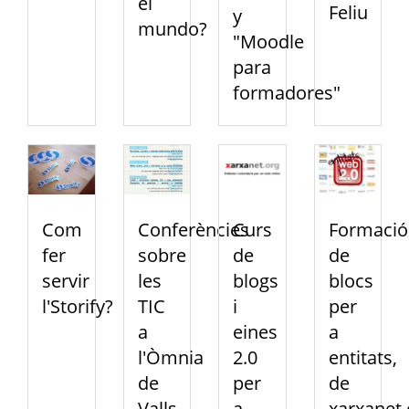
el
Feliu
y
mundo?
"Moodle
para
formadores"
Com
Conferències
Curs
Formació
fer
sobre
de
de
servir
les
blogs
blocs
l'Storify?
TIC
i
per
a
eines
a
l'Òmnia
2.0
entitats,
de
per
de
Valls
a
xarxanet.