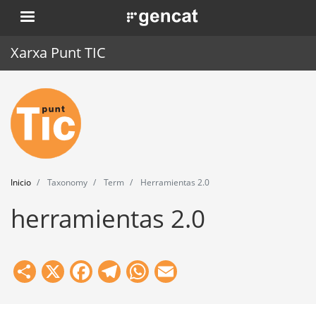
Pasar
. Obre en una nova finestra.
al
contenido
Xarxa Punt TIC
principal
Inicio
Punt TIC
Actualidad
Inicio
Taxonomy
Term
Herramientas 2.0
Agenda
herramientas 2.0
Formación
Herramientas
Share
X
Facebook
Telegram
WhatsApp
Email