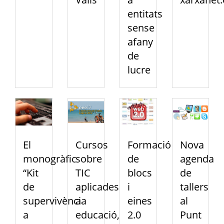
entitats
sense
afany
de
lucre
El
Cursos
Formació
Nova
monogràfic
sobre
de
agenda
“Kit
TIC
blocs
de
de
aplicades
i
tallers
supervivència
a
eines
al
a
educació,
2.0
Punt