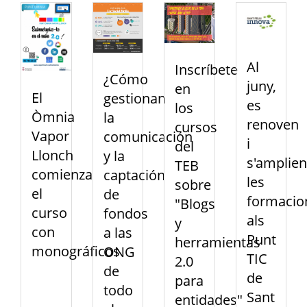
Al
Inscríbete
¿Cómo
juny,
en
El
gestionan
es
los
Òmnia
la
renoven
cursos
Vapor
comunicación
i
del
Llonch
y la
s'amplien
TEB
comienza
captación
les
sobre
el
de
formacio
"Blogs
curso
fondos
als
y
con
a las
Punt
herramientas
monográficos
ONG
TIC
2.0
de
de
para
todo
Sant
entidades"