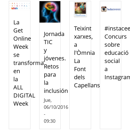
La
Teixint
#instacee
Get
Jornada
xarxes,
Concurs
Online
TIC
a
sobre
Week
y
l'Òmnia
educació
se
jóvenes.
La
social
transforma
Retos
Font
a
en
para
dels
Instagra
la
la
Capellans
ALL
inclusión
DIGITAL
Jue,
Week
06/10/2016
-
09:30