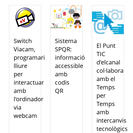
Switch
Sistema
El Punt
Viacam,
SPQR:
TIC
programari
informació
d'elcanal
lliure
accessible
col·labora
per
amb
amb el
interactuar
codis
Temps
amb
QR
per
l'ordinador
Temps
via
amb
webcam
intercanvis
tecnològics