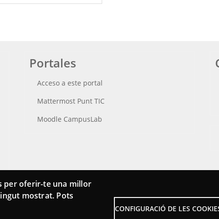
Portales
Acceso a este portal
Mattermost Punt TIC
Moodle CampusLab
 per oferir-te una millor
ntingut mostrat. Pots
CONFIGURACIÓ DE LES COOKIE