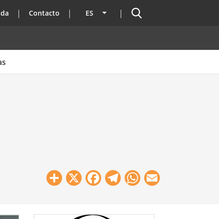
Buscador
ada
Contacto
ES
Lista adicional de acciones
as
Share
X
Facebook
Telegram
WhatsApp
Email