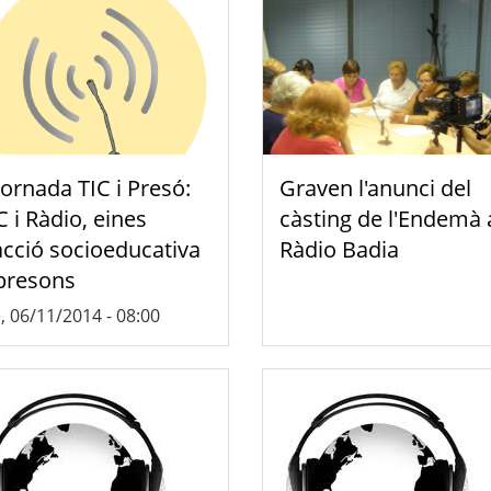
Jornada TIC i Presó:
Graven l'anunci del
C i Ràdio, eines
càsting de l'Endemà 
acció socioeducativa
Ràdio Badia
presons
, 06/11/2014 - 08:00