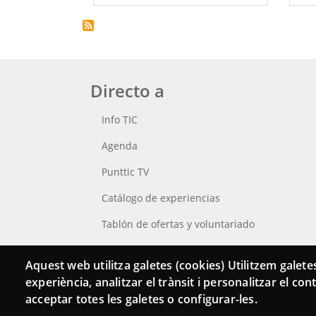
Directo a
Info TIC
Agenda
Punttic TV
Catálogo de experiencias
Tablón de ofertas y voluntariado
Busca tu Punt TIC
Aquest web utilitza galetes (cookies) Utilitzem galetes
experiència, analitzar el trànsit i personalitzar el co
acceptar totes les galetes o configurar-les.