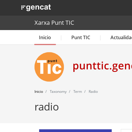
. Obre en una nova finestra.
Xarxa Punt TIC
Inicio
Punt TIC
Actualida
Inicio
Taxonomy
Term
Radio
radio