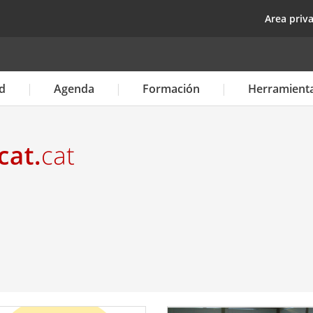
Pasar
top
Area priv
al
contenido
principal
d
Agenda
Formación
Herramient